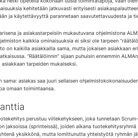
joka hetki opetella kokonaan uusia toimintatapoja, vaan ole
aisuuksia kehitetään jatkuvasti erityisesti asiakaspalautteen
tään ja käytettävyyttä parannetaan saavutettavuudesta ja ti
risena ja asiakastarpeisiin mukautuvana ohjelmistona ALMA
jelmiston kaikkia ominaisuuksia ei siksi ole tarpeen ”räätälöi
to on kaikilla asiakkailla sama, mutta jokaisen asiakkaan er
tkaisussa. ”Räätälöinnin” sijaan puhuisin ennemmin ALMAn 
i asiakkaan tarpeiden mukaiseksi.
 sama: asiakas saa juuri sellaisen ohjelmistokokonaisuuden,
rvoa omaan toimintaansa.
anttia
otekehitys perustuu viitekehykseen, joka tunnetaan Scrum-p
kon jaksoissa (sprinteissä), joiden aikana tuotekehitysryhmä 
yhtenä yksikkönä, mutta lomittunutta yhteistyötä ryhmän jäs