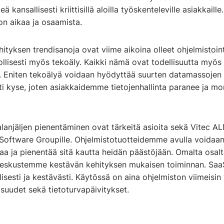
ä kansallisesti kriittisillä aloilla työskenteleville asiakkaill
on aikaa ja osaamista.
ityksen trendisanoja ovat viime aikoina olleet ohjelmistoin
ollisesti myös tekoäly. Kaikki nämä ovat todellisuutta myö
Eniten tekoälyä voidaan hyödyttää suurten datamassojen ha
i kyse, joten asiakkaidemme tietojenhallinta paranee ja mo
ijalanjäljen pienentäminen ovat tärkeitä asioita sekä Vitec A
oftware Groupille. Ohjelmistotuotteidemme avulla voidaan
aa ja pienentää sitä kautta heidän päästöjään. Omalta os
eskustemme kestävän kehityksen mukaisen toiminnan. SaaS
isesti ja kestävästi. Käytössä on aina ohjelmiston viimeisin 
suudet sekä tietoturvapäivitykset.