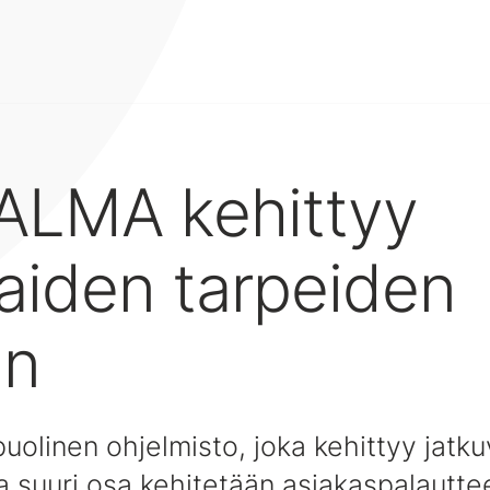
 ALMA kehittyy
aiden tarpeiden
an
olinen ohjelmisto, joka kehittyy jatku
a suuri osa kehitetään asiakaspalautte