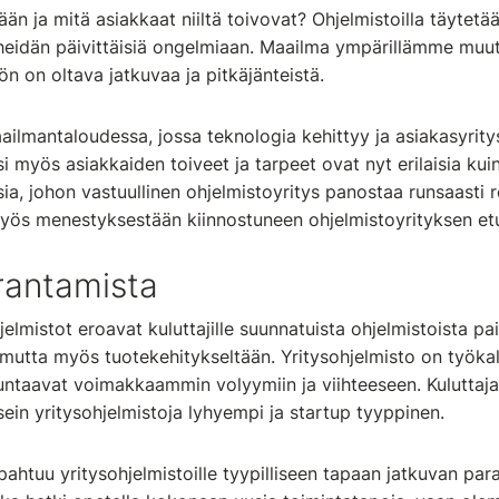
än ja mitä asiakkaat niiltä toivovat? Ohjelmistoilla täytetää
n heidän päivittäisiä ongelmiaan. Maailma ympärillämme muu
ön on oltava jatkuvaa ja pitkäjänteistä.
ilmantaloudessa, jossa teknologia kehittyy ja asiakasyrity
si myös asiakkaiden toiveet ja tarpeet ovat nyt erilaisia kui
ia, johon vastuullinen ohjelmistoyritys panostaa runsaasti 
yös menestyksestään kiinnostuneen ohjelmistoyrityksen et
rantamista
jelmistot eroavat kuluttajille suunnatuista ohjelmistoista pai
 mutta myös tuotekehitykseltään. Yritysohjelmisto on työkal
uuntaavat voimakkaammin volyymiin ja viihteeseen. Kuluttaja
ein yritysohjelmistoja lyhyempi ja startup tyyppinen.
ahtuu yritysohjelmistoille tyypilliseen tapaan jatkuvan par