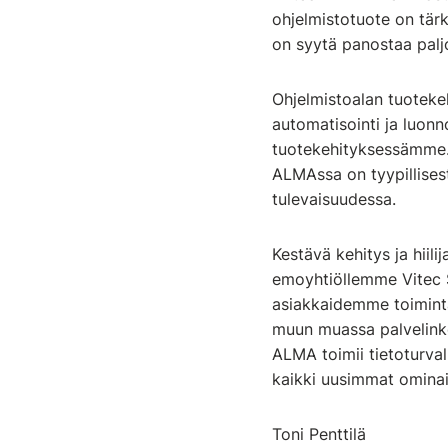
ohjelmistotuote on tärke
on syytä panostaa palj
Ohjelmistoalan tuotekeh
automatisointi ja luonn
tuotekehityksessämme. 
ALMAssa on tyypillisest
tulevaisuudessa.
Kestävä kehitys ja hiil
emoyhtiöllemme Vitec S
asiakkaidemme toimint
muun muassa palvelink
ALMA toimii tietoturvall
kaikki uusimmat ominai
Toni Penttilä