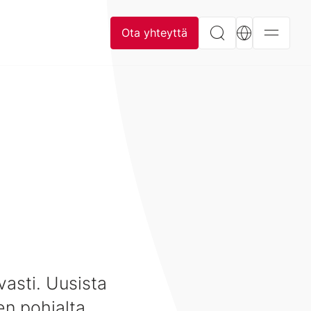
Ota yhteyttä
vasti. Uusista
en pohjalta.