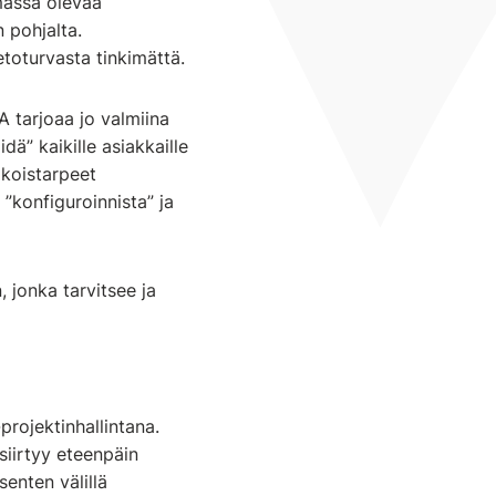
massa olevaa
 pohjalta.
etoturvasta tinkimättä.
 tarjoaa jo valmiina
dä” kaikille asiakkaille
ikoistarpeet
”konfiguroinnista” ja
 jonka tarvitsee ja
rojektinhallintana.
siirtyy eteenpäin
enten välillä