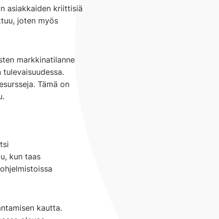
n asiakkaiden kriittisiä
ttuu, joten myös
sten markkinatilanne
n tulevaisuudessa.
resursseja. Tämä on
u.
tsi
u, kun taas
ohjelmistoissa
antamisen kautta.