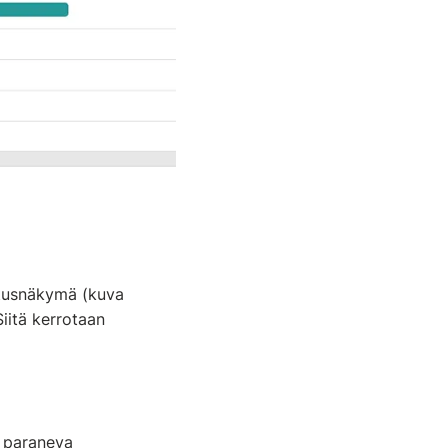
utusnäkymä (kuva
iitä kerrotaan
i paraneva