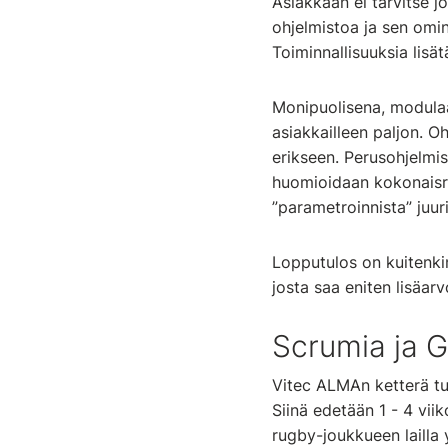
Asiakkaan ei tarvitse 
ohjelmistoa ja sen omin
Toiminnallisuuksia lisä
Monipuolisena, modulaa
asiakkailleen paljon. Oh
erikseen. Perusohjelmis
huomioidaan kokonaisra
”parametroinnista” juur
Lopputulos on kuitenkin
josta saa eniten lisäa
Scrumia ja G
Vitec ALMAn ketterä tu
Siinä edetään 1 - 4 vii
rugby-joukkueen lailla 