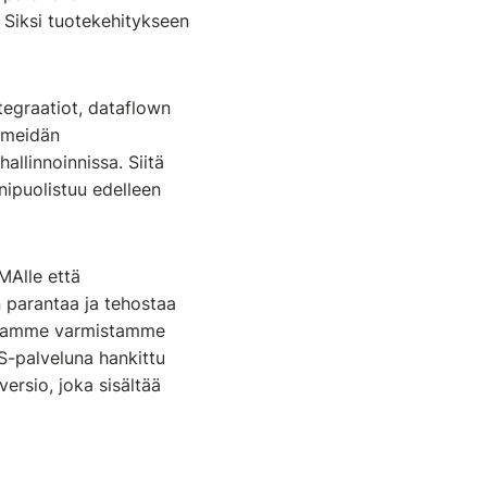
e. Siksi tuotekehitykseen
tegraatiot, dataflown
s meidän
llinnoinnissa. Siitä
nipuolistuu edelleen
LMAlle että
 parantaa ja tehostaa
altamme varmistamme
-palveluna hankittu
versio, joka sisältää