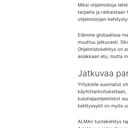
Miksi ohjelmistoja tehdä
tarpeita ja ratkaistaa
ohjelmistojen kehitysty
Elämme globaalissa maa
muuttuu jatkuvasti. Sik
Ohjelmistokehitys on as
asiakkaan etu, mutta m
Jatkuvaa pa
Yrityksille suunnatut oh
käyttötarkoituksiltaan,
kuluttajaohjelmistot s
kehityssykli on myös us
ALMAn tuotekehitys tap