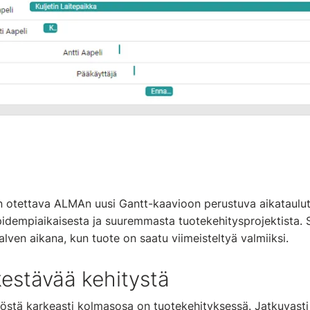
n otettava ALMAn uusi Gantt-kaavioon perustuva aikataul
pidempiaikaisesta ja suuremmasta tuotekehitysprojektista. S
alven aikana, kun tuote on saatu viimeisteltyä valmiiksi.
kestävää kehitystä
östä karkeasti kolmasosa on tuotekehityksessä. Jatkuvast