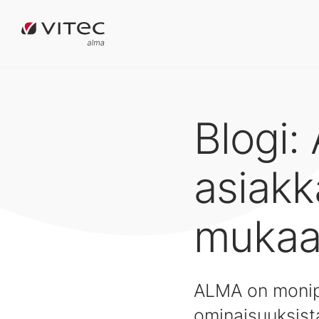
Blogi:
asiakk
muka
ALMA on monipu
ominaisuuksist