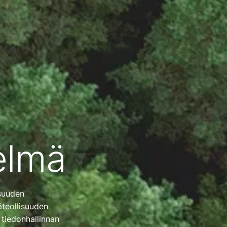
elmä
isuuden
äteollisuuden
 tiedonhallinnan