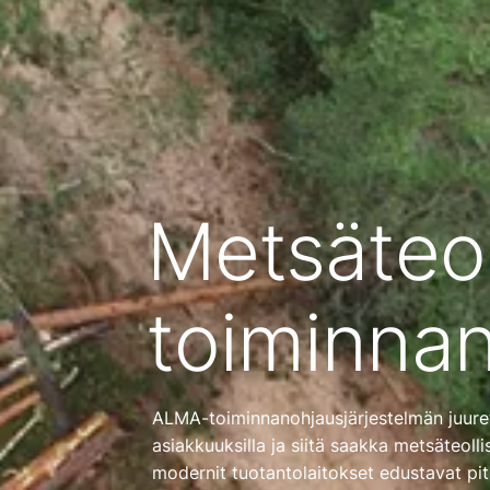
Metsäteo
toiminnan
ALMA-toiminnanohjausjärjestelmän juuret
asiakkuuksilla ja siitä saakka metsäteol
modernit tuotantolaitokset edustavat pitk