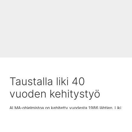
Taustalla liki 40
vuoden kehitystyö
ALMA-ohjelmistoa on kehitetty vuodesta 1986 lähtien. Liki
40 vuoden ajan olemme keskittyneet kehittämään
tietojärjestelmää yhteistyössä asiakkaiden ja tietoliikenne-
sekä teollisuusalan yhteistyökumppaneiden kanssa.