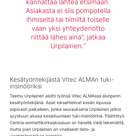
kannattaa lähteä etsimään.
Asiakasta ei siis pompotella
ihmiseltä tai tiimiltä toiselle
vaan yksi yhteydenotto
riittää lähes aina", jatkaa
Urpilainen.
Kesätyöntekijästä Vitec ALMAn tuki-
insinööriksi
Teemu Urpilainen aloitti työnsä Vitec ALMAssa alunperin
kesätyöntekijänä. Asiat loksahtelivat kesän lopussa
sopivasti paikalleen, jonka seurauksena Urpilainen jatkoi
syyskuun alussa kesäduuniaan tuki-insinöörinä. Päättötyö
Centria ammattikorkeakouluun on hänellä vielä tekemättä,
mutta pian Urpilainen on virallisesti tieto- ja
viestintätekniikan insinööri.