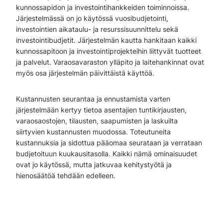
kunnossapidon ja investointihankkeiden toiminnoissa.
Järjestelmässä on jo käytössä vuosibudjetointi,
investointien aikataulu- ja resurssisuunnittelu sekä
investointibudjetit. Järjestelmän kautta hankitaan kaikki
kunnossapitoon ja investointiprojekteihin liittyvät tuotteet
ja palvelut. Varaosavaraston ylläpito ja laitehankinnat ovat
myös osa järjestelmän päivittäistä käyttöä.
Kustannusten seurantaa ja ennustamista varten
järjestelmään kertyy tietoa asentajien tuntikirjausten,
varaosaostojen, tilausten, saapumisten ja laskuilta
siirtyvien kustannusten muodossa. Toteutuneita
kustannuksia ja sidottua pääomaa seurataan ja verrataan
budjetoituun kuukausitasolla. Kaikki nämä ominaisuudet
ovat jo käytössä, mutta jatkuvaa kehitystyötä ja
hienosäätöä tehdään edelleen.