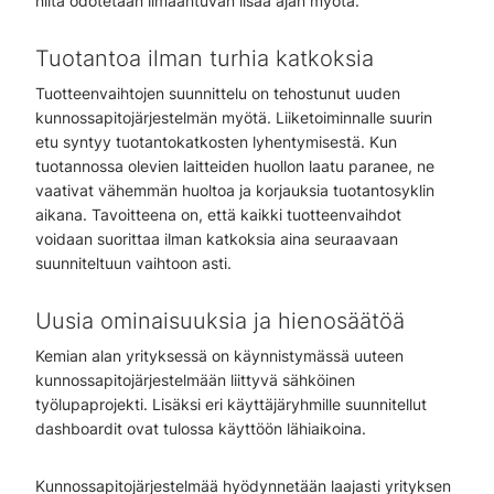
niitä odotetaan ilmaantuvan lisää ajan myötä.
Tuotantoa ilman turhia katkoksia
Tuotteenvaihtojen suunnittelu on tehostunut uuden
kunnossapitojärjestelmän myötä. Liiketoiminnalle suurin
etu syntyy tuotantokatkosten lyhentymisestä. Kun
tuotannossa olevien laitteiden huollon laatu paranee, ne
vaativat vähemmän huoltoa ja korjauksia tuotantosyklin
aikana. Tavoitteena on, että kaikki tuotteenvaihdot
voidaan suorittaa ilman katkoksia aina seuraavaan
suunniteltuun vaihtoon asti.
Uusia ominaisuuksia ja hienosäätöä
Kemian alan yrityksessä on käynnistymässä uuteen
kunnossapitojärjestelmään liittyvä sähköinen
työlupaprojekti. Lisäksi eri käyttäjäryhmille suunnitellut
dashboardit ovat tulossa käyttöön lähiaikoina.
Kunnossapitojärjestelmää hyödynnetään laajasti yrityksen