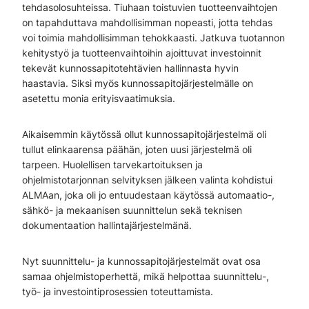
tehdasolosuhteissa. Tiuhaan toistuvien tuotteenvaihtojen
on tapahduttava mahdollisimman nopeasti, jotta tehdas
voi toimia mahdollisimman tehokkaasti. Jatkuva tuotannon
kehitystyö ja tuotteenvaihtoihin ajoittuvat investoinnit
tekevät kunnossapitotehtävien hallinnasta hyvin
haastavia. Siksi myös kunnossapitojärjestelmälle on
asetettu monia erityisvaatimuksia.
Aikaisemmin käytössä ollut kunnossapitojärjestelmä oli
tullut elinkaarensa päähän, joten uusi järjestelmä oli
tarpeen. Huolellisen tarvekartoituksen ja
ohjelmistotarjonnan selvityksen jälkeen valinta kohdistui
ALMAan, joka oli jo entuudestaan käytössä automaatio-,
sähkö- ja mekaanisen suunnittelun sekä teknisen
dokumentaation hallintajärjestelmänä.
Nyt suunnittelu- ja kunnossapitojärjestelmät ovat osa
samaa ohjelmistoperhettä, mikä helpottaa suunnittelu-,
työ- ja investointiprosessien toteuttamista.