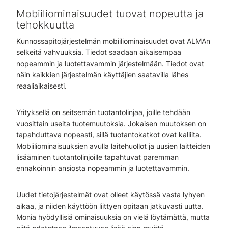
Mobiiliominaisuudet tuovat nopeutta ja
tehokkuutta
Kunnossapitojärjestelmän mobiiliominaisuudet ovat ALMAn
selkeitä vahvuuksia. Tiedot saadaan aikaisempaa
nopeammin ja luotettavammin järjestelmään. Tiedot ovat
näin kaikkien järjestelmän käyttäjien saatavilla lähes
reaaliaikaisesti.
Yrityksellä on seitsemän tuotantolinjaa, joille tehdään
vuosittain useita tuotemuutoksia. Jokaisen muutoksen on
tapahduttava nopeasti, sillä tuotantokatkot ovat kalliita.
Mobiiliominaisuuksien avulla laitehuollot ja uusien laitteiden
lisääminen tuotantolinjoille tapahtuvat paremman
ennakoinnin ansiosta nopeammin ja luotettavammin.
Uudet tietojärjestelmät ovat olleet käytössä vasta lyhyen
aikaa, ja niiden käyttöön liittyen opitaan jatkuvasti uutta.
Monia hyödyllisiä ominaisuuksia on vielä löytämättä, mutta