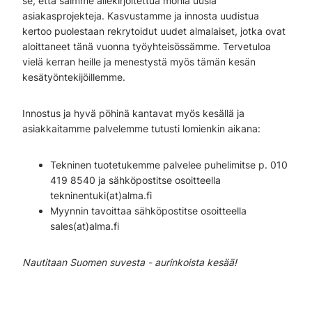
se, että saimme allekirjoitettua monia uusia
asiakasprojekteja. Kasvustamme ja innosta uudistua
kertoo puolestaan rekrytoidut uudet almalaiset, jotka ovat
aloittaneet tänä vuonna työyhteisössämme. Tervetuloa
vielä kerran heille ja menestystä myös tämän kesän
kesätyöntekijöillemme.
Innostus ja hyvä pöhinä kantavat myös kesällä ja
asiakkaitamme palvelemme tutusti lomienkin aikana:
Tekninen tuotetukemme palvelee puhelimitse p. 010
419 8540 ja sähköpostitse osoitteella
tekninentuki(at)alma.fi
Myynnin tavoittaa sähköpostitse osoitteella
sales(at)alma.fi
Nautitaan Suomen suvesta - aurinkoista kesää!