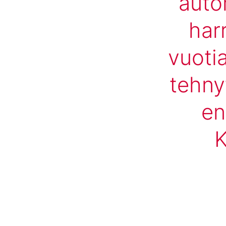
auto
har
vuoti
tehny
en
K