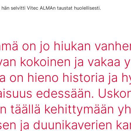
än selvitti Vitec ALMAn taustat huolellisesti.
ämä on jo hiukan vanhe
van kokoinen ja vakaa yr
la on hieno historia ja 
aisuus edessään. Uskon
n täällä kehittymään y
sen ja duunikaverien ka