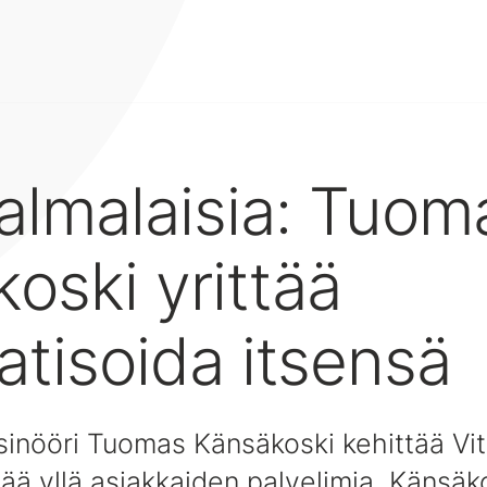
almalaisia: Tuom
oski yrittää
tisoida itsensä
sinööri Tuomas Känsäkoski kehittää V
itää yllä asiakkaiden palvelimia. Känsä