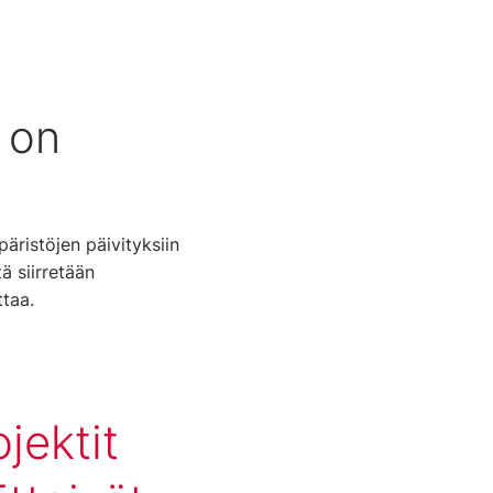
 on
äristöjen päivityksiin
ä siirretään
ttaa.
jektit