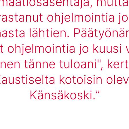
maatiosasentaja, mutta
rastanut ohjelmointia jo
aasta lähtien. Päätyönän
t ohjelmointia jo kuusi 
nen tänne tuloani", ker
austiselta kotoisin ole
Känsäkoski.