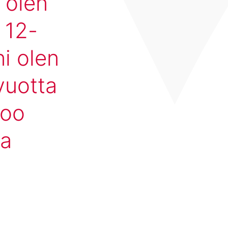
 olen
 12-
i olen
vuotta
too
va