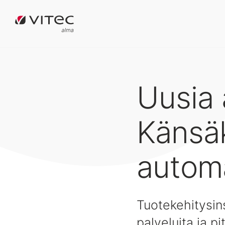
Uusia 
Känsäk
automa
Tuotekehitysin
palveluita ja p