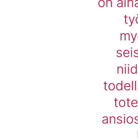
on aina
ty
my
sei
nii
todel
tote
ansios