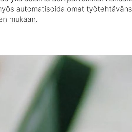
myös automatisoida omat työtehtävän
ien mukaan.