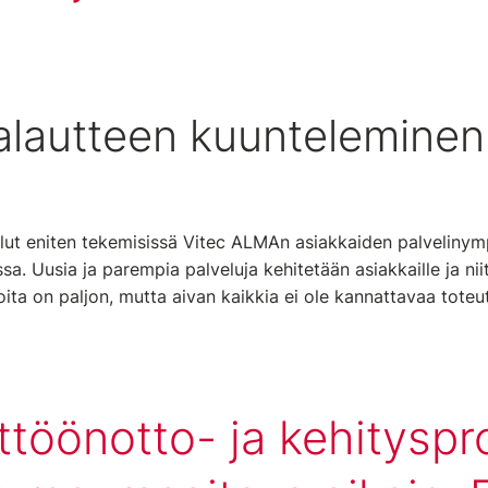
alautteen kuunteleminen
lut eniten tekemisissä Vitec ALMAn asiakkaiden palvelinymp
ssa. Uusia ja parempia palveluja kehitetään asiakkaille ja niit
ita on paljon, mutta aivan kaikkia ei ole kannattavaa toteu
ttöönotto- ja kehityspro