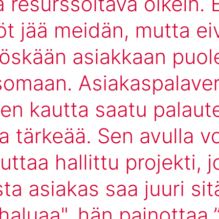
 resurssoitava oikein. 
öt jää meidän, mutta ei
öskään asiakkaan puole
somaan. Asiakaspalaveri
den kautta saatu palaut
la tärkeää. Sen avulla v
uttaa hallittu projekti, 
ta asiakas saa juuri sit
haluaa", hän painottaa.