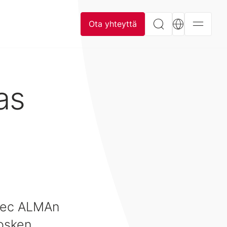
Ota yhteyttä
as
itec ALMAn
kosken