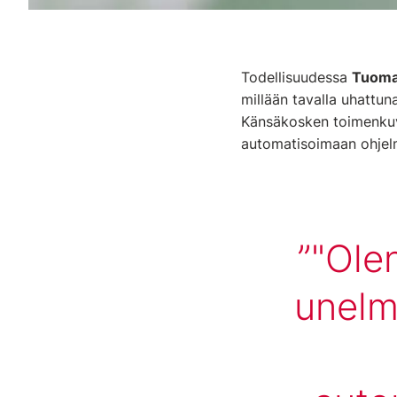
Todellisuudessa
Tuoma
millään tavalla uhattuna
Känsäkosken toimenkuv
automatisoimaan ohjelmi
"Olen
unelm