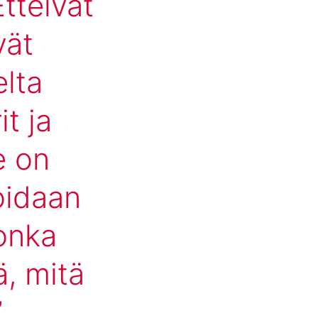
Etteivät
vät
lta
t ja
e on
oidaan
jonka
ä, mitä