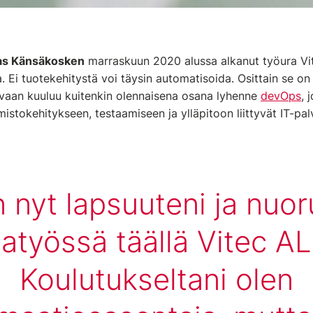
s Känsäkosken
marraskuun 2020 alussa alkanut työura Vit
. Ei tuotekehitystä voi täysin automatisoida. Osittain se on 
aan kuuluu kuitenkin olennaisena osana lyhenne
devOps
, 
stokehitykseen, testaamiseen ja ylläpitoon liittyvät IT-pal
 nyt lapsuuteni ja nuor
atyössä täällä Vitec AL
Koulutukseltani olen