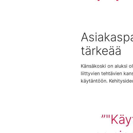
Asiakasp
tärkeää
Känsäkoski on aluksi ol
liittyvien tehtävien kan
käytäntöön. Kehitysideo
"Käy