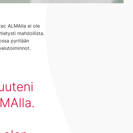
ec ALMAlla ei ole
tietysti mahdollista.
jossa pyritään
velutoiminnot.
uuteni
MAlla.