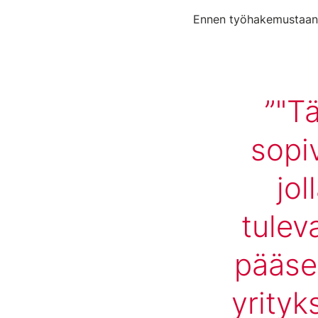
Ennen työhakemustaan h
"T
sopi
jol
tulev
pääse
yrityk