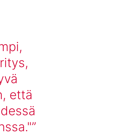
mpi,
itys,
hyvä
, että
hdessä
nssa."