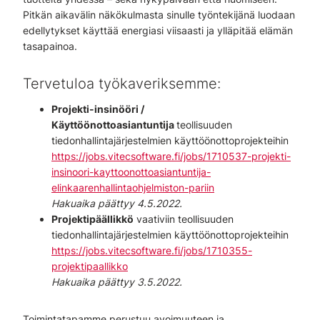
Pitkän aikavälin näkökulmasta sinulle työntekijänä luodaan
edellytykset käyttää energiasi viisaasti ja ylläpitää elämän
tasapainoa.
Tervetuloa työkaveriksemme:
Projekti-insinööri /
Käyttöönottoasiantuntija
teollisuuden
tiedonhallintajärjestelmien käyttöönottoprojekteihin
https://jobs.vitecsoftware.fi/jobs/1710537-projekti-
insinoori-kayttoonottoasiantuntija-
elinkaarenhallintaohjelmiston-pariin
Hakuaika päättyy 4.5.2022.
Projektipäällikkö
vaativiin teollisuuden
tiedonhallintajärjestelmien käyttöönottoprojekteihin
https://jobs.vitecsoftware.fi/jobs/1710355-
projektipaallikko
Hakuaika päättyy 3.5.2022.
Toimintatapamme perustuu avoimuuteen ja