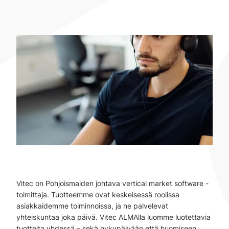
Vitec on Pohjoismaiden johtava vertical market software -
toimittaja. Tuotteemme ovat keskeisessä roolissa
asiakkaidemme toiminnoissa, ja ne palvelevat
yhteiskuntaa joka päivä. Vitec ALMAlla luomme luotettavia
tuotteita yhdessä – sekä nykypäivään että huomiseen.