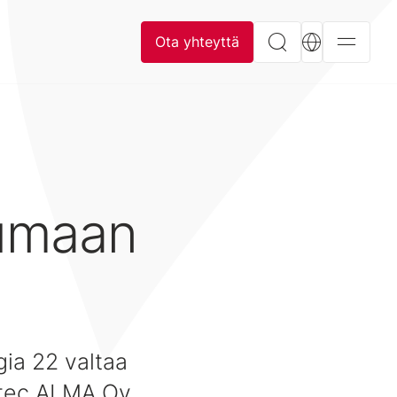
Ota yhteyttä
e
tumaan
ia 22 valtaa
itec ALMA Oy