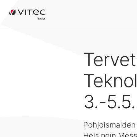
Terve
Tekno
3.-5.5
Pohjoismaiden 
Helsingin Mes