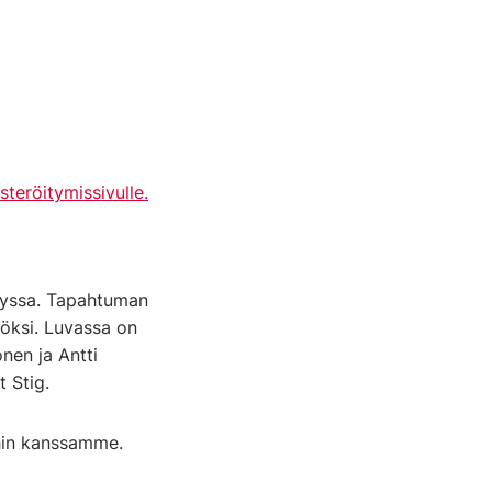
steröitymissivulle.
rtyssa. Tapahtuman
öksi. Luvassa on
onen ja Antti
t Stig.
yihin kanssamme.