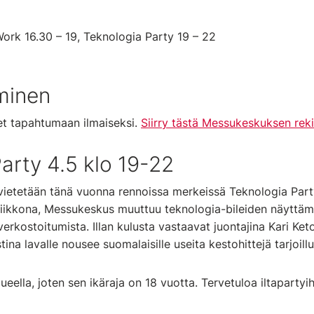
 Work 16.30 – 19, Teknologia Party 19 – 22
minen
et tapahtumaan ilmaiseksi.
Siirry tästä Messukeskuksen reki
arty 4.5 klo 19-22
 vietetään tänä vuonna rennoissa merkeissä Teknologia Pa
viikkona, Messukeskus muuttuu teknologia-bileiden näyttäm
verkostoitumista. Illan kulusta vastaavat juontajina Kari Ket
ina lavalle nousee suomalaisille useita kestohittejä tarjoillu
lueella, joten sen ikäraja on 18 vuotta. Tervetuloa iltapart