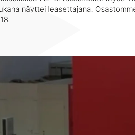
ukana näytteilleasettajana. Osastomm
18.