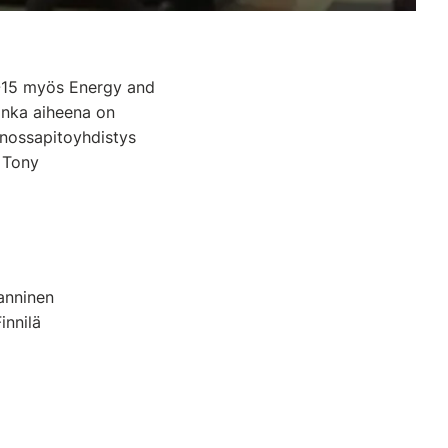
4-15 myös Energy and
onka aiheena on
nnossapitoyhdistys
, Tony
anninen
innilä