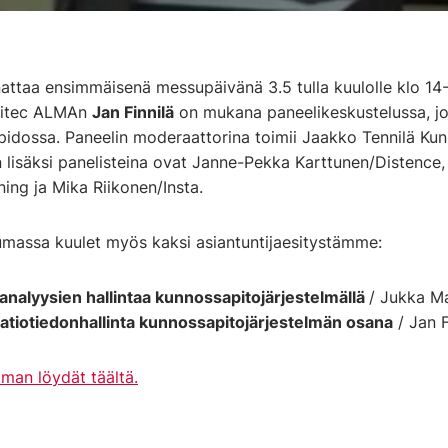
attaa ensimmäisenä messupäivänä 3.5 tulla kuulolle klo 1
 Vitec ALMAn
Jan Finnilä
on mukana paneelikeskustelussa, j
apidossa. Paneelin moderaattorina toimii Jaakko Tennilä Ku
n lisäksi panelisteina ovat Janne-Pekka Karttunen/Distence
ng ja Mika Riikonen/Insta.
massa kuulet myös kaksi asiantuntijaesitystämme:
sanalyysien hallintaa kunnossapitojärjestelmällä
/ Jukka M
atiotiedonhallinta kunnossapitojärjestelmän osana
/ Jan F
man löydät täältä.