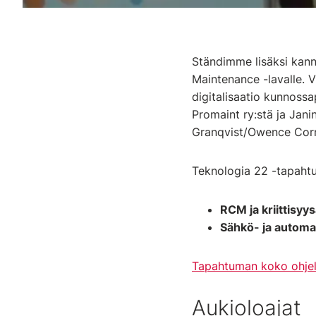
Ständimme lisäksi kann
Maintenance -lavalle.
digitalisaatio kunnoss
Promaint ry:stä ja Jani
Granqvist/Owence Corni
Teknologia 22 -tapahtu
RCM ja kriittisyy
Sähkö- ja automa
Tapahtuman koko ohjel
Aukioloajat