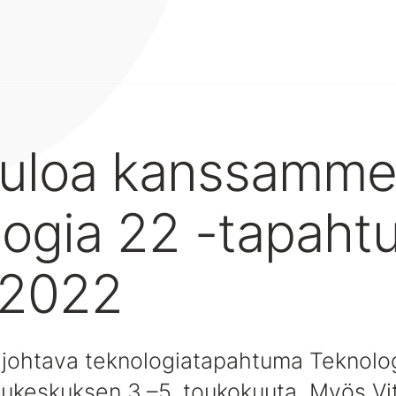
tuloa kanssamm
logia 22 -tapah
.2022
johtava teknologiatapahtuma Teknolog
sukeskuksen 3.–5. toukokuuta. Myös V