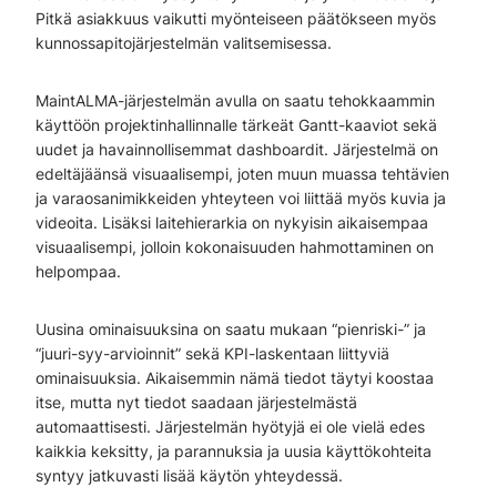
Pitkä asiakkuus vaikutti myönteiseen päätökseen myös
kunnossapitojärjestelmän valitsemisessa.
MaintALMA-järjestelmän avulla on saatu tehokkaammin
käyttöön projektinhallinnalle tärkeät Gantt-kaaviot sekä
uudet ja havainnollisemmat dashboardit. Järjestelmä on
edeltäjäänsä visuaalisempi, joten muun muassa tehtävien
ja varaosanimikkeiden yhteyteen voi liittää myös kuvia ja
videoita. Lisäksi laitehierarkia on nykyisin aikaisempaa
visuaalisempi, jolloin kokonaisuuden hahmottaminen on
helpompaa.
Uusina ominaisuuksina on saatu mukaan “pienriski-” ja
“juuri-syy-arvioinnit” sekä KPI-laskentaan liittyviä
ominaisuuksia. Aikaisemmin nämä tiedot täytyi koostaa
itse, mutta nyt tiedot saadaan järjestelmästä
automaattisesti. Järjestelmän hyötyjä ei ole vielä edes
kaikkia keksitty, ja parannuksia ja uusia käyttökohteita
syntyy jatkuvasti lisää käytön yhteydessä.