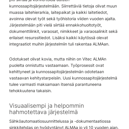
kunnossapitojärjestelmään. Siirrettäviä tietoja olivat muun
muassa laitehierarkia, laitepaikat ja kaikki laitetiedot,
avoinna olevat työt sekä työhistoria viiden vuoden ajalta.
Järjestelmään piti vielä siirtää ennakkohuoltotyöt,
dokumenttilinkit, varaosat, nimikkeet ja varaosalinkit sekä
erilaiset resurssitiedot. Lisäksi kaikki käytössä olevat
integraatiot muihin järjestelmiin tuli rakentaa ALMAan.
Odotukset olivat kovia, mutta niihin on Vitec ALMAn
puolelta onnistuttu vastaamaan. Työprosessit ovat
kehittyneet ja kunnossapitojärjestelmän odotetaan
vastaavan kehitystarpeisiin. Uusi kunnossapitojärjestelmä
tulee varmasti maksamaan itsensä parantuneena
tehokkuutena takaisin.
Visuaalisempi ja helpommin
hahmotettava järjestelmä
Sähköautomaatiosuunnittelussa ja -dokumentaatiossa
sinkkitehdas on hyödyntänyt ALMAa jo yli 10 vuoden ajan.