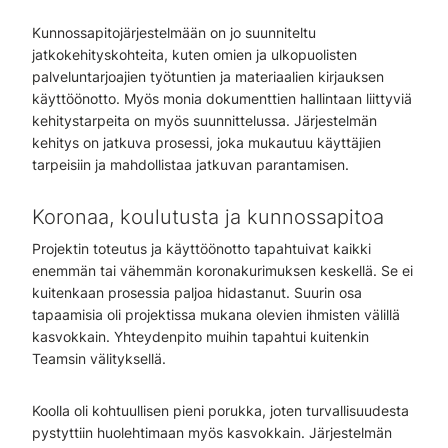
Kunnossapitojärjestelmään on jo suunniteltu
jatkokehityskohteita, kuten omien ja ulkopuolisten
palveluntarjoajien työtuntien ja materiaalien kirjauksen
käyttöönotto. Myös monia dokumenttien hallintaan liittyviä
kehitystarpeita on myös suunnittelussa. Järjestelmän
kehitys on jatkuva prosessi, joka mukautuu käyttäjien
tarpeisiin ja mahdollistaa jatkuvan parantamisen.
Koronaa, koulutusta ja kunnossapitoa
Projektin toteutus ja käyttöönotto tapahtuivat kaikki
enemmän tai vähemmän koronakurimuksen keskellä. Se ei
kuitenkaan prosessia paljoa hidastanut. Suurin osa
tapaamisia oli projektissa mukana olevien ihmisten välillä
kasvokkain. Yhteydenpito muihin tapahtui kuitenkin
Teamsin välityksellä.
Koolla oli kohtuullisen pieni porukka, joten turvallisuudesta
pystyttiin huolehtimaan myös kasvokkain. Järjestelmän