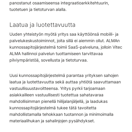
panostanut osaamiseensa integraatioarkkitehtuurin,
tuotetuen ja tietoturvan alalla.
Laatua ja luotettavuutta
Uuden yhteistyön myötä yritys saa käyttöönsä mobiili- ja
palvelukeskustoiminnot, joita sillä ei aiemmin ollut. ALMAn
kunnossapitojärjestelmä toimii SaaS-palveluna, jolloin Vitec
ALMA hallinnoi palvelun tuottamiseen tarvittavaa
pilviympäristöä, sovellusta ja tietoturvaa.
Uusi kunnossapitojärjestelmä parantaa yrityksen sahojen
laatua ja luotettavuutta sekä auttaa yhtiötä saavuttamaan
vastuullisuustavoitteensa. Yritys pyrkii tarjoamaan
asiakkailleen vastuullisesti tuotettua sahatavaraa
mahdollisimman pienellä hiilijalanjäljellä, ja laadukas
kunnossapitojärjestelmä tukee tätä tavoitetta
mahdollistamalla tehokkaan tuotannon ja minimoimalla
materiaalihukan ja sahalinjojen pysähdykset.