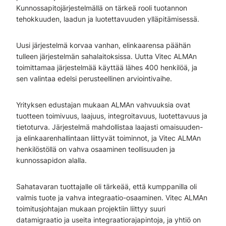
Kunnossapitojärjestelmällä on tärkeä rooli tuotannon
tehokkuuden, laadun ja luotettavuuden ylläpitämisessä.
Uusi järjestelmä korvaa vanhan, elinkaarensa päähän
tulleen järjestelmän sahalaitoksissa. Uutta Vitec ALMAn
toimittamaa järjestelmää käyttää lähes 400 henkilöä, ja
sen valintaa edelsi perusteellinen arviointivaihe.
Yrityksen edustajan mukaan ALMAn vahvuuksia ovat
tuotteen toimivuus, laajuus, integroitavuus, luotettavuus ja
tietoturva. Järjestelmä mahdollistaa laajasti omaisuuden-
ja elinkaarenhallintaan liittyvät toiminnot, ja Vitec ALMAn
henkilöstöllä on vahva osaaminen teollisuuden ja
kunnossapidon alalla.
Sahatavaran tuottajalle oli tärkeää, että kumppanilla oli
valmis tuote ja vahva integraatio-osaaminen. Vitec ALMAn
toimitusjohtajan mukaan projektiin liittyy suuri
datamigraatio ja useita integraatiorajapintoja, ja yhtiö on