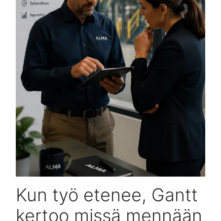
Kun työ etenee, Gantt
kertoo missä mennään