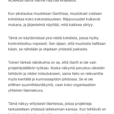
ALMAssa sama tilanne näyttää erilaiselta.
Kun aikataulua muutetaan Ganttissa, muutokset voidaan
kohdistaa koko kokonaisuuteen. Riippuvuudet kulkevat
mukana, ja järjestelmä näyttää, mitä kaikkea siirtyy.
Tämä on käytännössä yksi niistä kohdista, joissa hyöty
konkretisoituu nopeasti. Sen sijaan, että muutosta hallitaan
käsin, se nähdään ja ohjataan yhdestä paikasta.
Toinen tärkeä näkökulma on se, että Gantt ei ole vain
projektipäällikön työkalu. Koska näkymä perustuu oikeisiin
tehtäviin ja niiden toteutukseen, sama tieto on relevanttia
myös kentällä ja kunnossapidon johdossa. Se ei ole
erillinen suunnittelunäkymä, vaan koko organisaation
yhteinen tilannekuva.
Tämä näkyy erityisesti tilanteissa, joissa projekteja
tarkastellaan yhdessä laitekannan kanssa. Kun tehtävät on