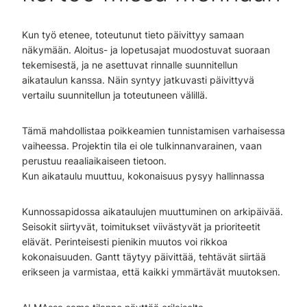
Kun työ etenee, toteutunut tieto päivittyy samaan
näkymään. Aloitus- ja lopetusajat muodostuvat suoraan
tekemisestä, ja ne asettuvat rinnalle suunnitellun
aikataulun kanssa. Näin syntyy jatkuvasti päivittyvä
vertailu suunnitellun ja toteutuneen välillä.
Tämä mahdollistaa poikkeamien tunnistamisen varhaisessa
vaiheessa. Projektin tila ei ole tulkinnanvarainen, vaan
perustuu reaaliaikaiseen tietoon.
Kun aikataulu muuttuu, kokonaisuus pysyy hallinnassa
Kunnossapidossa aikataulujen muuttuminen on arkipäivää.
Seisokit siirtyvät, toimitukset viivästyvät ja prioriteetit
elävät. Perinteisesti pienikin muutos voi rikkoa
kokonaisuuden. Gantt täytyy päivittää, tehtävät siirtää
erikseen ja varmistaa, että kaikki ymmärtävät muutoksen.