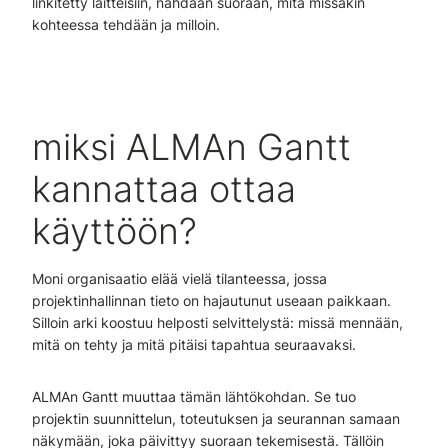
linkitetty laitteisiin, nähdään suoraan, mitä missäkin
kohteessa tehdään ja milloin.
miksi ALMAn Gantt
kannattaa ottaa
käyttöön?
Moni organisaatio elää vielä tilanteessa, jossa
projektinhallinnan tieto on hajautunut useaan paikkaan.
Silloin arki koostuu helposti selvittelystä: missä mennään,
mitä on tehty ja mitä pitäisi tapahtua seuraavaksi.
ALMAn Gantt muuttaa tämän lähtökohdan. Se tuo
projektin suunnittelun, toteutuksen ja seurannan samaan
näkymään, joka päivittyy suoraan tekemisestä. Tällöin