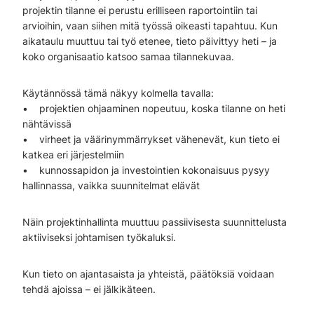
projektin tilanne ei perustu erilliseen raportointiin tai
arvioihin, vaan siihen mitä työssä oikeasti tapahtuu. Kun
aikataulu muuttuu tai työ etenee, tieto päivittyy heti – ja
koko organisaatio katsoo samaa tilannekuvaa.
Käytännössä tämä näkyy kolmella tavalla:
• projektien ohjaaminen nopeutuu, koska tilanne on heti
nähtävissä
• virheet ja väärinymmärrykset vähenevät, kun tieto ei
katkea eri järjestelmiin
• kunnossapidon ja investointien kokonaisuus pysyy
hallinnassa, vaikka suunnitelmat elävät
Näin projektinhallinta muuttuu passiivisesta suunnittelusta
aktiiviseksi johtamisen työkaluksi.
Kun tieto on ajantasaista ja yhteistä, päätöksiä voidaan
tehdä ajoissa – ei jälkikäteen.