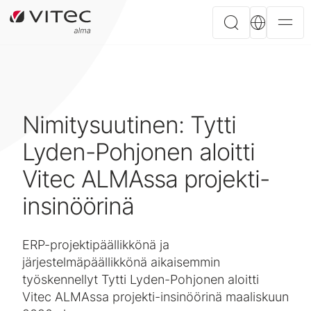
Nimitysuutinen: Tytti
Lyden-Pohjonen aloitti
Vitec ALMAssa projekti-
insinöörinä
ERP-projektipäällikkönä ja
järjestelmäpäällikkönä aikaisemmin
työskennellyt Tytti Lyden-Pohjonen aloitti
Vitec ALMAssa projekti-insinöörinä maaliskuun