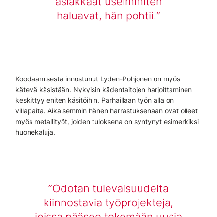
asiakkaat useimmiten
haluavat, hän pohtii.
Koodaamisesta innostunut Lyden-Pohjonen on myös
kätevä käsistään. Nykyisin kädentaitojen harjoittaminen
keskittyy eniten käsitöihin. Parhaillaan työn alla on
villapaita. Aikaisemmin hänen harrastuksenaan ovat olleet
myös metallityöt, joiden tuloksena on syntynyt esimerkiksi
huonekaluja.
Odotan tulevaisuudelta
kiinnostavia työprojekteja,
joissa pääsee tekemään uusia