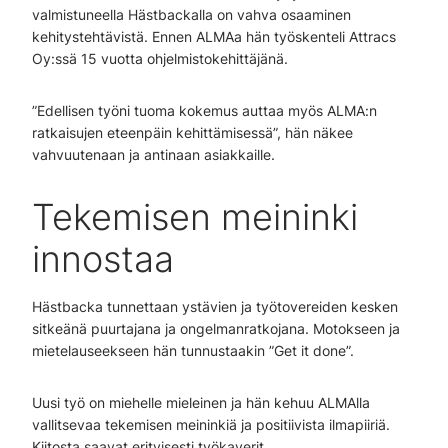
valmistuneella Hästbackalla on vahva osaaminen
kehitystehtävistä. Ennen ALMAa hän työskenteli Attracs
Oy:ssä 15 vuotta ohjelmistokehittäjänä.
”Edellisen työni tuoma kokemus auttaa myös ALMA:n
ratkaisujen eteenpäin kehittämisessä”, hän näkee
vahvuutenaan ja antinaan asiakkaille.
Tekemisen meininki
innostaa
Hästbacka tunnettaan ystävien ja työtovereiden kesken
sitkeänä puurtajana ja ongelmanratkojana. Motokseen ja
mietelauseekseen hän tunnustaakin ”Get it done”.
Uusi työ on miehelle mieleinen ja hän kehuu ALMAlla
vallitsevaa tekemisen meininkiä ja positiivista ilmapiiriä.
Kiitosta saavat erityisesti työkaverit.