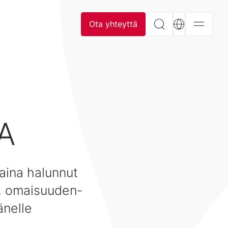
Ota yhteyttä
MA
aina halunnut
n-, omaisuuden-
änelle