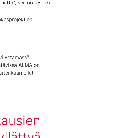
uutta", kertoo Jyrinki.
akasprojektien
ävi vetämässä
ehtävissä ALMA on
uitenkaan ollut
kausien
yllättyä