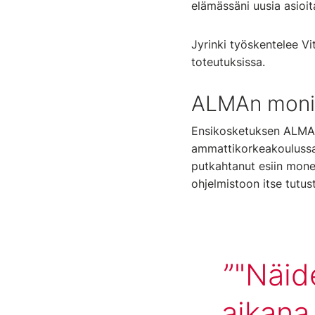
elämässäni uusia asioit
Jyrinki työskentelee V
toteutuksissa.
ALMAn monip
Ensikosketuksen ALMAan
ammattikorkeakoulussa 
putkahtanut esiin mones
ohjelmistoon itse tutus
"Näid
aikana 