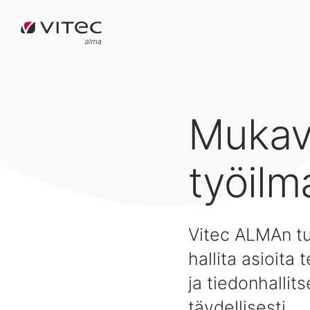
Mukavi
työilm
Vitec ALMAn tu
hallita asioita
ja tiedonhalli
täydellisesti.