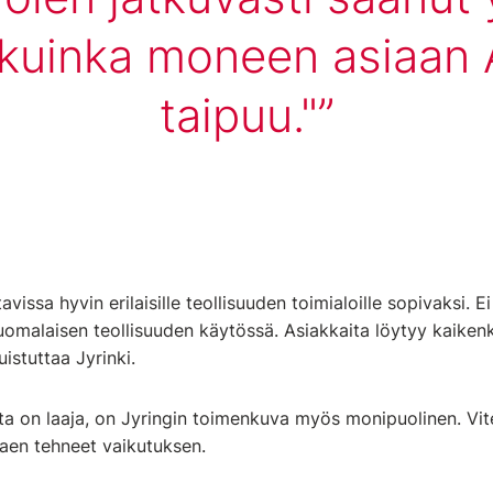
, kuinka moneen asiaa
taipuu."
issa hyvin erilaisille teollisuuden toimialoille sopivaksi. Ei
uomalaisen teollisuuden käytössä. Asiakkaita löytyy kaikenk
istuttaa Jyrinki.
 on laaja, on Jyringin toimenkuva myös monipuolinen. Vitec
lkaen tehneet vaikutuksen.