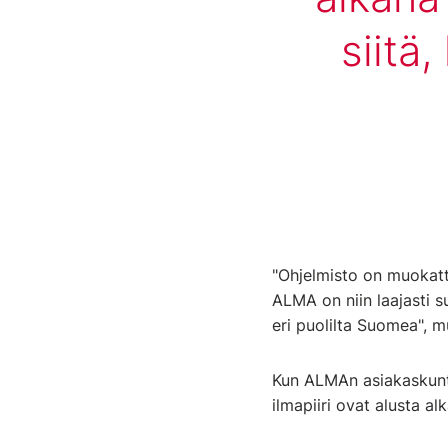
siitä
"Ohjelmisto on muokattav
ALMA on niin laajasti s
eri puolilta Suomea", mu
Kun ALMAn asiakaskunta
ilmapiiri ovat alusta a