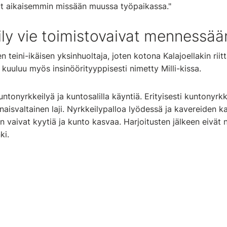
nut aikaisemmin missään muussa työpaikassa."
ly vie toimistovaivat mennessää
 teini-ikäisen yksinhuoltaja, joten kotona Kalajoellakin rii
kuuluu myös insinöörityyppisesti nimetty Milli-kissa.
untonyrkkeilyä ja kuntosalilla käyntiä. Erityisesti kuntonyrk
onaisvaltainen laji. Nyrkkeilypalloa lyödessä ja kavereiden 
n vaivat kyytiä ja kunto kasvaa. Harjoitusten jälkeen eivät n
ki.