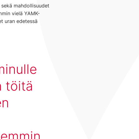
et sekä mahdollisuudet
emmin vielä YAMK-
et uran edetessä
minulle
 töitä
en
isemmin