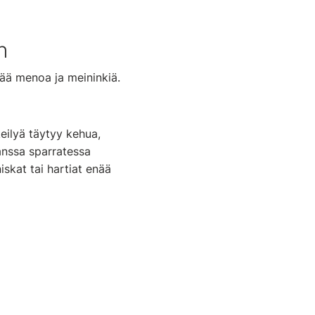
n
ttää menoa ja meininkiä.
keilyä täytyy kehua,
kanssa sparratessa
iskat tai hartiat enää