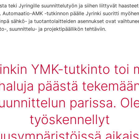
ta teki Jyringille suunnittelutyön ja siihen liittyvät haaste
ten. Automaatio-AMK -tutkinnon päälle Jyrinki suoritti myöh
iinpä sähkö- ja tuotantolaitteiden asennukset ovat vaihtune
o-, suunnittelu- ja projektipäällikön tehtäviin.
inkin YMK-tutkinto toi 
 haluja päästä tekemään
uunnittelun parissa. Ol
työskennellyt
suusympäristöissä aika