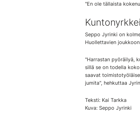
"En ole tällaista koke
Kuntonyrkkei
Seppo Jyrinki on kolmen
Huollettavien joukkoon 
"Harrastan pyöräilyä, k
sillä se on todella kok
saavat toimistotyöläise
jumita", hehkuttaa Jyrin
Teksti: Kai Tarkka
Kuva: Seppo Jyrinki