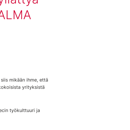
n ALMA
 siis mikään ihme, että
okoisista yrityksistä
in työkulttuuri ja