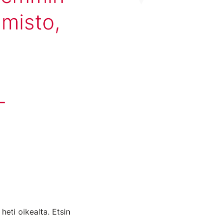
lmisto,
-
heti oikealta. Etsin