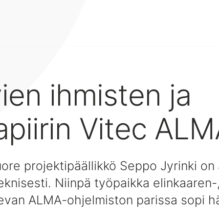
en ihmisten ja
apiirin Vitec AL
ore projektipäällikkö Seppo Jyrinki on 
 teknisesti. Niinpä työpaikka elinkaare
tsevan ALMA-ohjelmiston parissa sopi h