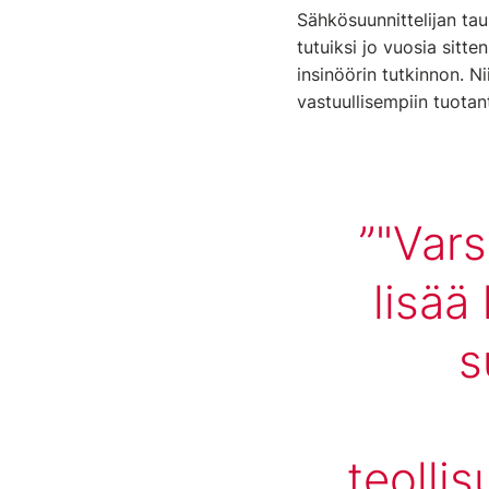
Sähkösuunnittelijan taus
tutuiksi jo vuosia sit
insinöörin tutkinnon. N
vastuullisempiin tuotant
"Vars
lisää
s
teolli