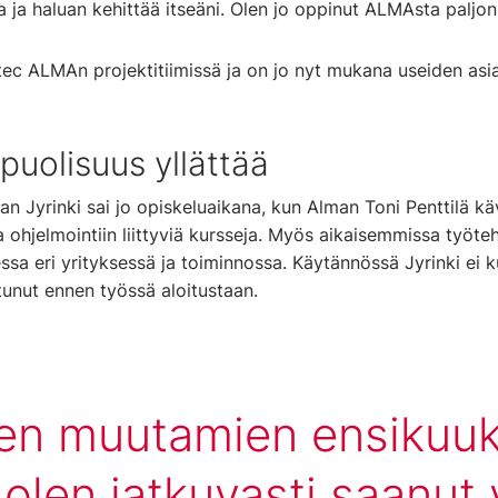
a ja haluan kehittää itseäni. Olen jo oppinut ALMAsta paljon 
itec ALMAn projektitiimissä ja on jo nyt mukana useiden asi
uolisuus yllättää
 Jyrinki sai jo opiskeluaikana, kun Alman Toni Penttilä k
ohjelmointiin liittyviä kursseja. Myös aikaisemmissa työt
sa eri yrityksessä ja toiminnossa. Käytännössä Jyrinki ei k
tunut ennen työssä aloitustaan.
en muutamien ensikuu
olen jatkuvasti saanut 