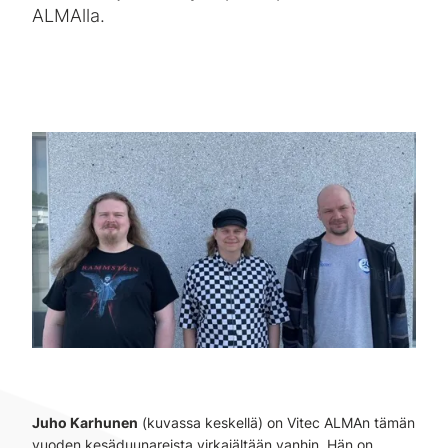
ALMAlla.
Juho Karhunen
(kuvassa keskellä) on Vitec ALMAn tämän
vuoden kesäduunareista virkaiältään vanhin. Hän on