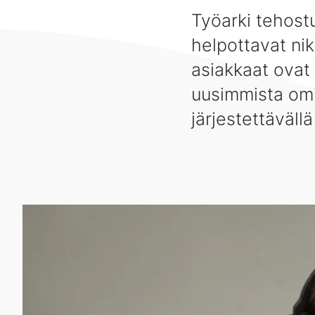
Työarki tehostu
helpottavat nik
asiakkaat ovat 
uusimmista omin
järjestettävällä