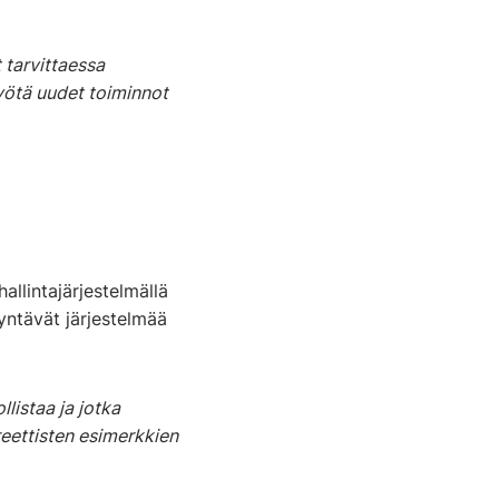
 tarvittaessa
myötä uudet toiminnot
llintajärjestelmällä
dyntävät järjestelmää
listaa ja jotka
reettisten esimerkkien