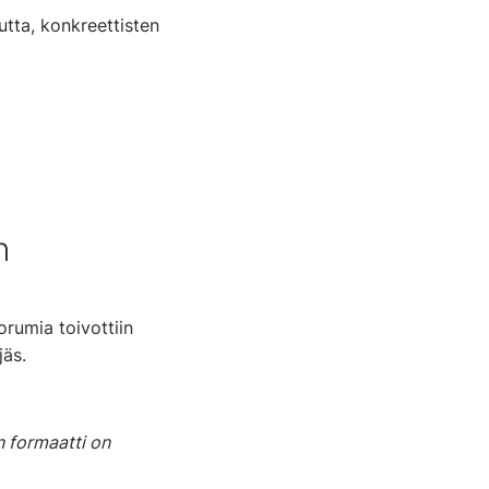
tta, konkreettisten
n
orumia toivottiin
jäs.
n formaatti on