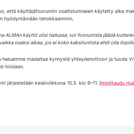
, että käyttäjäfoorumiin osallistumiseen käytetty aika mak
aan hyödyntämään tehokkaammin.
ma ALMAn käyttö olisi hallussa, voi foorumista jäädä kuitenki
aikka osaksi aikaa, jos ei koko kaksituntista ehdi olla linjoill
la haluamme madaltaa kynnystä yhteydenottoon ja tuoda V
i toisiaan.
i järjestetään keskiviikkona 15.5. klo 9–11.
Ilmoittaudu mu