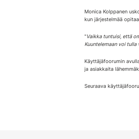
Monica Kolppanen uskoo
kun järjestelmää opit
"
Vaikka tuntuisi, että o
Kuuntelemaan voi tulla v
Käyttäjäfoorumin avul
ja asiakkaita lähemmäks
Seuraava käyttäjäfoorum