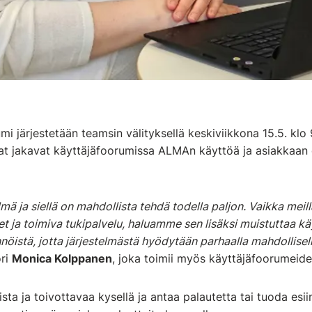
i järjestetään teamsin välityksellä keskiviikkona 15.5. klo
tijat jakavat käyttäjäfoorumissa ALMAn käyttöä ja asiakkaan
mä ja siellä on mahdollista tehdä todella paljon. Vaikka meil
 ja toimiva tukipalvelu, haluamme sen lisäksi muistuttaa kä
istä, jotta järjestelmästä hyödytään parhaalla mahdollisell
öri
Monica Kolppanen
, joka toimii myös käyttäjäfoorumeid
ta ja toivottavaa kysellä ja antaa palautetta tai tuoda esii