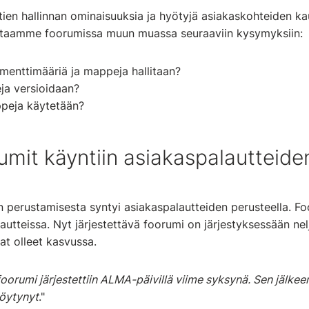
en hallinnan ominaisuuksia ja hyötyjä asiakaskohteiden kau
astaamme foorumissa muun muassa seuraaviin kysymyksiin:
menttimääriä ja mappeja hallitaan?
ja versioidaan?
ppeja käytetään?
umit käyntiin asiakaspalautteide
 perustamisesta syntyi asiakaspalautteiden perusteella. Fo
tteissa. Nyt järjestettävä foorumi on järjestyksessään nel
at olleet kasvussa.
orumi järjestettiin ALMA-päivillä viime syksynä. Sen jälkee
löytynyt
."