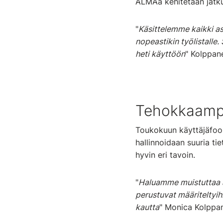
ALMAa kehitetään jatku
"
Käsittelemme kaikki a
nopeastikin työlistalle
heti käyttöön
" Kolppan
Tehokkaampa
Toukokuun käyttäjäfoor
hallinnoidaan suuria tie
hyvin eri tavoin.
"
Haluamme muistuttaa as
perustuvat määriteltyih
kautta
" Monica Kolppa