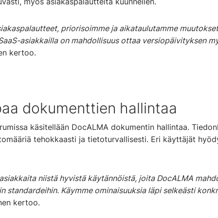
vasti, myös asiakaspalautteita kuunnellen.
siakaspalautteet, priorisoimme ja aikataulutamme muutokset
. SaaS-asiakkailla on mahdollisuus ottaa versiopäivityksen 
en kertoo.
a dokumenttien hallintaa
umissa käsitellään DocALMA dokumentin hallintaa. Tiedonha
tomääriä tehokkaasti ja tietoturvallisesti. Eri käyttäjät hyö
iakkaita niistä hyvistä käytännöistä, joita DocALMA mahdol
in standardeihin. Käymme ominaisuuksia läpi selkeästi konk
nen kertoo.