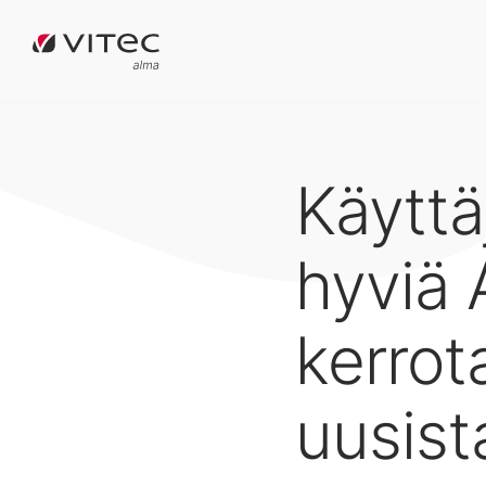
Käyttä
hyviä 
kerrot
uusist