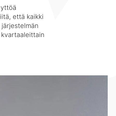
äyttöä
tä, että kaikki
 järjestelmän
kvartaaleittain