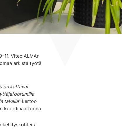
 9–11. Vitec ALMAn
 omaa arkista työtä
lä on kattavat
yttäjäfoorumilla
a tavalla
" kertoo
en koordinaattorina.
n kehityskohteita.