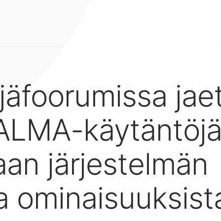
jäfoorumissa jae
ALMA-käytäntöjä
aan järjestelmän
a ominaisuuksist