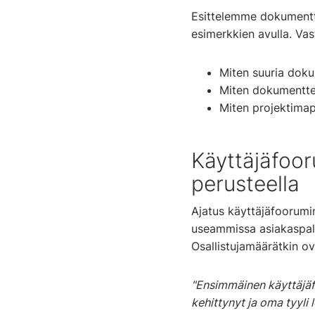
Esittelemme dokumentti
esimerkkien avulla. V
Miten suuria doku
Miten dokumentte
Miten projektima
Käyttäjäfoor
perusteella
Ajatus käyttäjäfoorumin
useammissa asiakaspalau
Osallistujamäärätkin ov
"Ensimmäinen käyttäjäfo
kehittynyt ja oma tyyli 