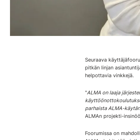
Seuraava käyttäjäfoorum
pitkän linjan asiantun
helpottavia vinkkejä.
"
ALMA on laaja järjestel
käyttöönottokoulutukset
parhaista ALMA-käytännö
ALMAn projekti-insinö
Foorumissa on mahdollis