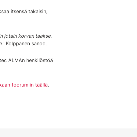
saa itsensä takaisin,
n jotain korvan taakse.
a
." Kolppanen sanoo.
itec ALMAn henkilöstöä
kaan foorumiin täällä
.