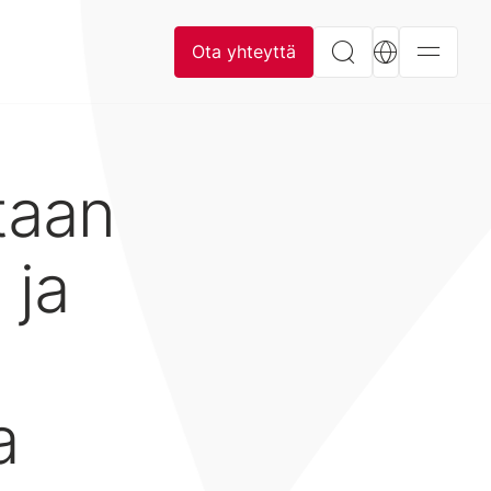
Ota yhteyttä
taan
 ja
a