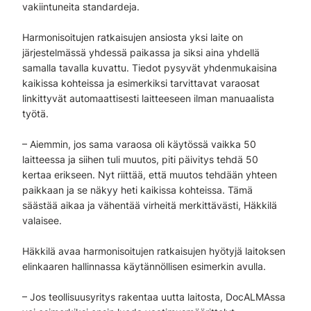
vakiintuneita standardeja.
Harmonisoitujen ratkaisujen ansiosta yksi laite on
järjestelmässä yhdessä paikassa ja siksi aina yhdellä
samalla tavalla kuvattu. Tiedot pysyvät yhdenmukaisina
kaikissa kohteissa ja esimerkiksi tarvittavat varaosat
linkittyvät automaattisesti laitteeseen ilman manuaalista
työtä.
– Aiemmin, jos sama varaosa oli käytössä vaikka 50
laitteessa ja siihen tuli muutos, piti päivitys tehdä 50
kertaa erikseen. Nyt riittää, että muutos tehdään yhteen
paikkaan ja se näkyy heti kaikissa kohteissa. Tämä
säästää aikaa ja vähentää virheitä merkittävästi, Häkkilä
valaisee.
Häkkilä avaa harmonisoitujen ratkaisujen hyötyjä laitoksen
elinkaaren hallinnassa käytännöllisen esimerkin avulla.
– Jos teollisuusyritys rakentaa uutta laitosta, DocALMAssa