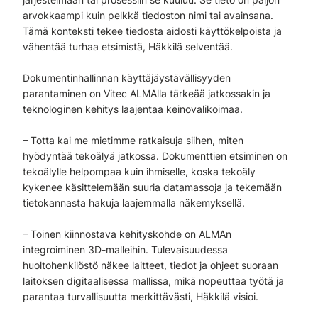
arvokkaampi kuin pelkkä tiedoston nimi tai avainsana.
Tämä konteksti tekee tiedosta aidosti käyttökelpoista ja
vähentää turhaa etsimistä, Häkkilä selventää.
Dokumentinhallinnan käyttäjäystävällisyyden
parantaminen on Vitec ALMAlla tärkeää jatkossakin ja
teknologinen kehitys laajentaa keinovalikoimaa.
– Totta kai me mietimme ratkaisuja siihen, miten
hyödyntää tekoälyä jatkossa. Dokumenttien etsiminen on
tekoälylle helpompaa kuin ihmiselle, koska tekoäly
kykenee käsittelemään suuria datamassoja ja tekemään
tietokannasta hakuja laajemmalla näkemyksellä.
– Toinen kiinnostava kehityskohde on ALMAn
integroiminen 3D-malleihin. Tulevaisuudessa
huoltohenkilöstö näkee laitteet, tiedot ja ohjeet suoraan
laitoksen digitaalisessa mallissa, mikä nopeuttaa työtä ja
parantaa turvallisuutta merkittävästi, Häkkilä visioi.