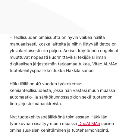
– Teollisuuden omaisuutta on hyvin vaikea hallita
manuaalisesti, koska laitteita ja niihin liittyvää tietoa on
yksinkertaisesti niin paljon. Arkiset käytännön ongelmat
muuttuvat nopeasti kuormittaviksi tekijöiksi ilman
digitaalisen järjestelmän tarjoamaa tukea, Vitec ALMAn
tuotekehityspäällikkö Jukka Häkkilä sanoo.
Häkkilällä on 40 vuoden työkokemus
kemianteollisuudesta, jossa hän vastasi muun muassa
automaatio- ja sähkökunnossapidon sekä tuotannon
tietojärjestelmähankkeista.
Nyt tuotekehityspäällikkönä toimiessaan Häkkilän
työnkuvaan sisältyy muun muassa
DocALMAn
uusien
ominaisuuksien kehittäminen ja tuoteharmonisointi.