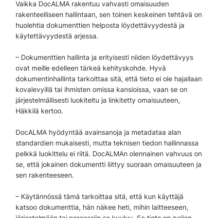
Vaikka DocALMA rakentuu vahvasti omaisuuden
rakenteelliseen hallintaan, sen toinen keskeinen tehtävä on
huolehtia dokumenttien helposta löydettävyydestä ja
käytettävyydestä arjessa.
– Dokumenttien hallinta ja erityisesti niiden löydettävyys
ovat meille edelleen tärkeä kehityskohde. Hyvä
dokumentinhallinta tarkoittaa sitä, että tieto ei ole hajallaan
kovalevyillä tai ihmisten omissa kansioissa, vaan se on
järjestelmällisesti luokiteltu ja linkitetty omaisuuteen,
Häkkilä kertoo.
DocALMA hyödyntää avainsanoja ja metadataa alan
standardien mukaisesti, mutta teknisen tiedon hallinnassa
pelkkä luokittelu ei riitä. DocALMAn olennainen vahvuus on
se, että jokainen dokumentti liittyy suoraan omaisuuteen ja
sen rakenteeseen.
– Käytännössä tämä tarkoittaa sitä, että kun käyttäjä
katsoo dokumenttia, hän näkee heti, mihin laitteeseen,
järjestelmään tai prosessiin se kuuluu. Se tieto on paljon