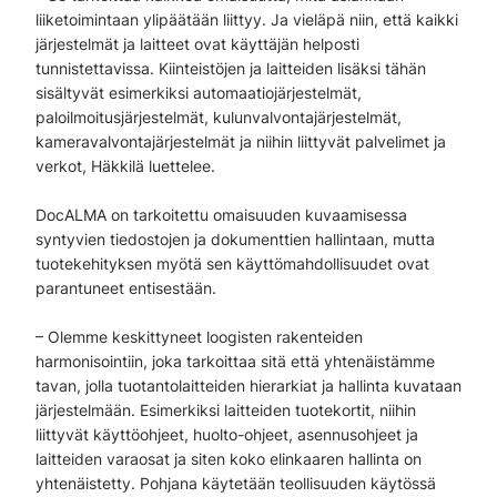
liiketoimintaan ylipäätään liittyy. Ja vieläpä niin, että kaikki
järjestelmät ja laitteet ovat käyttäjän helposti
tunnistettavissa. Kiinteistöjen ja laitteiden lisäksi tähän
sisältyvät esimerkiksi automaatiojärjestelmät,
paloilmoitusjärjestelmät, kulunvalvontajärjestelmät,
kameravalvontajärjestelmät ja niihin liittyvät palvelimet ja
verkot, Häkkilä luettelee.
DocALMA on tarkoitettu omaisuuden kuvaamisessa
syntyvien tiedostojen ja dokumenttien hallintaan, mutta
tuotekehityksen myötä sen käyttömahdollisuudet ovat
parantuneet entisestään.
– Olemme keskittyneet loogisten rakenteiden
harmonisointiin, joka tarkoittaa sitä että yhtenäistämme
tavan, jolla tuotantolaitteiden hierarkiat ja hallinta kuvataan
järjestelmään. Esimerkiksi laitteiden tuotekortit, niihin
liittyvät käyttöohjeet, huolto-ohjeet, asennusohjeet ja
laitteiden varaosat ja siten koko elinkaaren hallinta on
yhtenäistetty. Pohjana käytetään teollisuuden käytössä