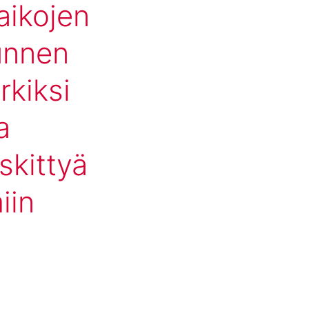
aikojen
tunnen
rkiksi
a
skittyä
iin