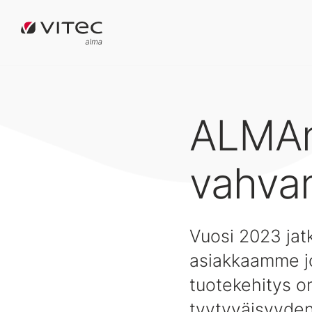
ALMAn 
vahva
Vuosi 2023 jat
asiakkaamme jo
tuotekehitys o
tyytyväisyyde