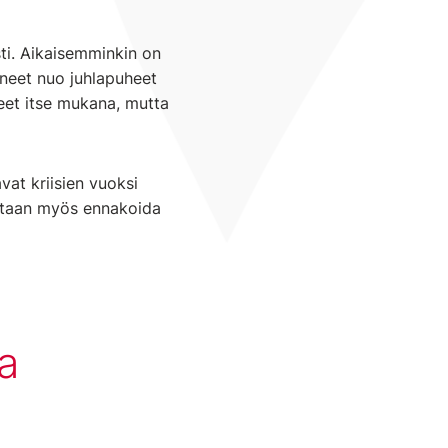
sti. Aikaisemminkin on
hneet nuo juhlapuheet
eet itse mukana, mutta
at kriisien vuoksi
sataan myös ennakoida
a
n