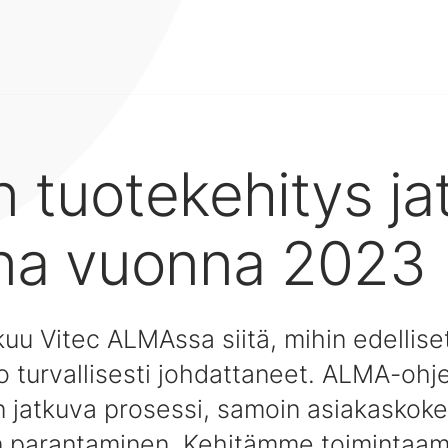
tuotekehitys ja
na vuonna 2023
kuu Vitec ALMAssa siitä, mihin edellise
 turvallisesti johdattaneet. ALMA-ohj
n jatkuva prosessi, samoin asiakaskok
n parantaminen. Kehitämme toimintaa