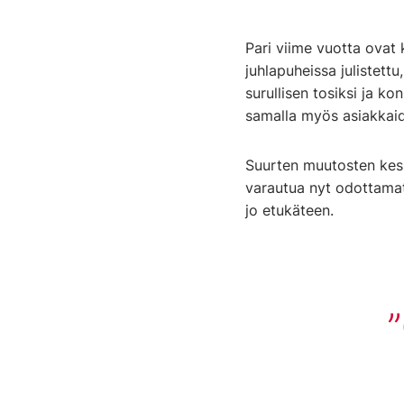
Pari viime vuotta ovat 
juhlapuheissa julistett
surullisen tosiksi ja 
samalla myös asiakka
Suurten muutosten kesk
varautua nyt odottamat
jo etukäteen.