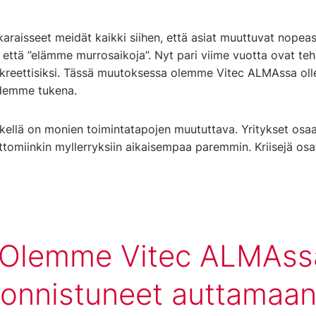
karaisseet meidät kaikki siihen, että asiat muuttuvat nopea
u, että ”elämme murrosaikoja”. Nyt pari viime vuotta ovat te
konkreettisiksi. Tässä muutoksessa olemme Vitec ALMAssa oll
idemme tukena.
ellä on monien toimintatapojen muututtava. Yritykset osaav
tomiinkin myllerryksiin aikaisempaa paremmin. Kriisejä o
Olemme Vitec ALMAss
onnistuneet auttamaa