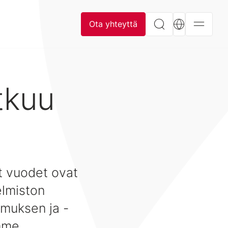
Ota yhteyttä
tkuu
t vuodet ovat
elmiston
emuksen ja -
mme