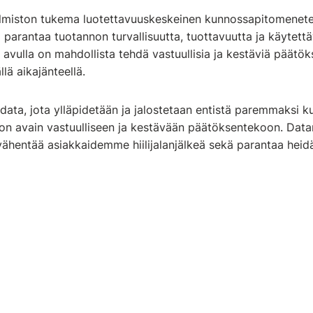
lmiston tukema luotettavuuskeskeinen kunnossapitomenete
parantaa tuotannon turvallisuutta, tuottavuutta ja käytett
avulla on mahdollista tehdä vastuullisia ja kestäviä päätöksi
lä aikajänteellä.
 data, jota ylläpidetään ja jalostetaan entistä paremmaksi
 on avain vastuulliseen ja kestävään päätöksentekoon. Data
 vähentää asiakkaidemme hiilijalanjälkeä sekä parantaa heid