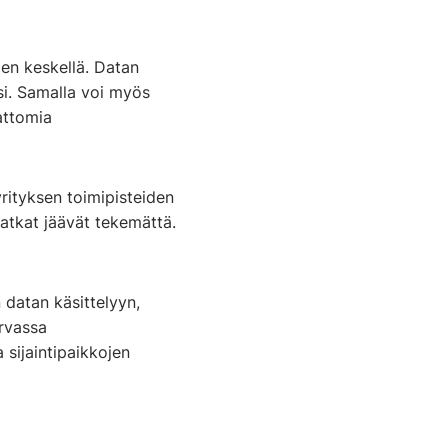
ien keskellä. Datan
si. Samalla voi myös
attomia
rityksen toimipisteiden
 matkat jäävät tekemättä.
 datan käsittelyyn,
rvassa
a sijaintipaikkojen