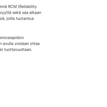
lmä RCM (Reliability
ävyyttä sekä saa aikaan
ä, joilla tuotantoa
 kunnossapidon
n avulla voidaan ottaa
än tuottavuuttaan.