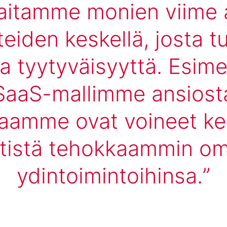
aitamme monien viime 
eiden keskellä, josta 
a tyytyväisyyttä. Esime
SaaS-mallimme ansiost
aamme ovat voineet ke
tistä tehokkaammin om
ydintoimintoihinsa.