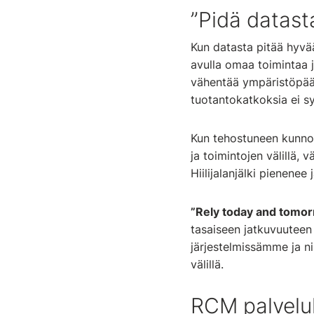
”Pidä datast
Kun datasta pitää hyvää
avulla omaa toimintaa 
vähentää ympäristöpääs
tuotantokatkoksia ei sy
Kun tehostuneen kunnos
ja toimintojen välillä, 
Hiilijalanjälki pienenee 
”Rely today and tomo
tasaiseen jatkuvuuteen
järjestelmissämme ja nii
välillä.
RCM palvelu