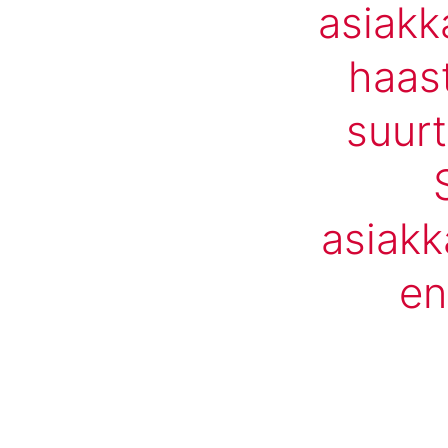
asiakk
haast
suurt
asiakk
en