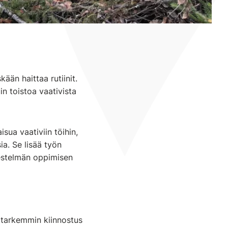
än haittaa rutiinit.
in toistoa vaativista
sua vaativiin töihin,
ia. Se lisää työn
estelmän oppimisen
n tarkemmin kiinnostus