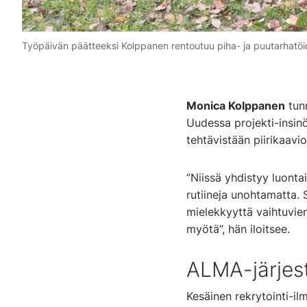
Työpäivän päätteeksi Kolppanen rentoutuu piha- ja puutarhatöide
Monica Kolppanen
tunn
Uudessa projekti-insinö
tehtävistään piirikaavio
”Niissä yhdistyy luonta
rutiineja unohtamatta. 
mielekkyyttä vaihtuvi
myötä”, hän iloitsee.
ALMA-järjes
Kesäinen rekrytointi-il