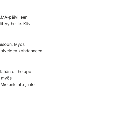
LMA-päivilleen
ttyy heille. Kävi
teisöön. Myös
 toiveiden kohdanneen
 Tähän oli helppo
a myös
ielenkiinto ja ilo