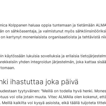
onica Kolppanen haluaa oppia tuntemaan ja tietämään ALMAn
än on sähköasentaja, ja valmistunut myös sähköinsinööriks
n kertynyt monenlaisista organisaatioista ja tehtävistä nii
in käytössään lukuisia sovelluksia ja erilaisia tietojärjeste
rekkeisiin yhden integroidun järjestelmän, joka kattaa sisää
rtomaan.
i ihastuttaa joka päivä
udestaan tyytyväinen: "Meillä on todella hyvä henki. Mones
tuus voi olla jotain muuta. Vitec ALMAlla olen kokenut, että
Meillä kaikilta voi kysyä asioista, eikä täällä tuijoteta titte