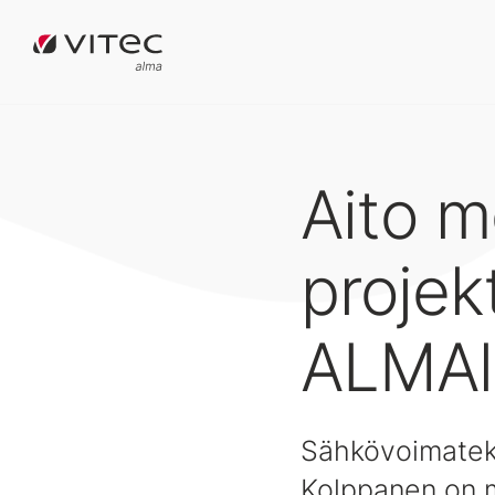
Aito 
projek
ALMAl
Sähkövoimatekn
Kolppanen on m