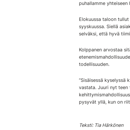
puhallamme yhteiseen h
Elokuussa taloon tullut
syyskuussa. Siellä asiak
selväksi, että hyvä tiim
Kolppanen arvostaa sit
etenemismahdollisuude
todellisuuden.
”Sisäisessä kyselyssä k
vastata. Juuri nyt teen
kehittymismahdollisuus
pysyvät yllä, kun on rii
Teksti: Tia Härkönen