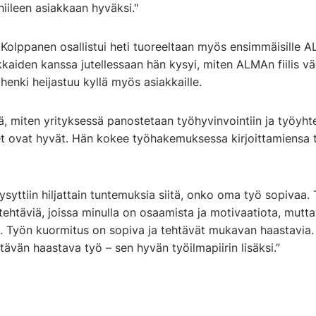
iileen asiakkaan hyväksi."
 Kolppanen osallistui heti tuoreeltaan myös ensimmäisille A
kaiden kanssa jutellessaan hän kysyi, miten ALMAn fiilis väli
ihenki heijastuu kyllä myös asiakkaille.
ä, miten yrityksessä panostetaan työhyvinvointiin ja työyh
t ovat hyvät. Hän kokee työhakemuksessa kirjoittamiensa
ysyttiin hiljattain tuntemuksia siitä, onko oma työ sopivaa.
 tehtäviä, joissa minulla on osaamista ja motivaatiota, mutt
. Työn kuormitus on sopiva ja tehtävät mukavan haastavia. M
ttävän haastava työ – sen hyvän työilmapiirin lisäksi.”