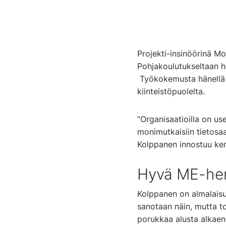
Projekti-insinöörinä M
Pohjakoulutukseltaan h
Työkokemusta hänellä o
kiinteistöpuolelta.
”Organisaatioilla on use
monimutkaisiin tietosaa
Kolppanen innostuu ke
Hyvä ME-henk
Kolppanen on almalaisu
sanotaan näin, mutta to
porukkaa alusta alkaen. 