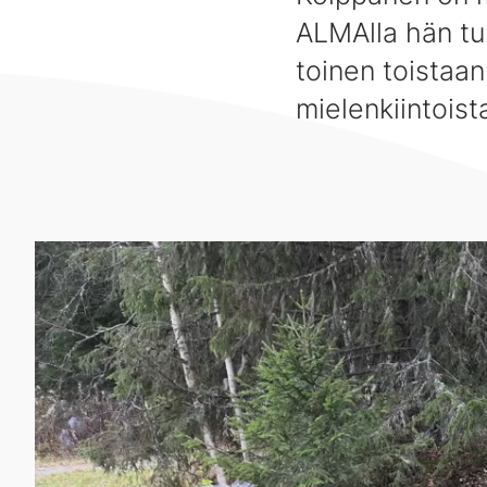
ALMAlla hän tu
toinen toistaan
mielenkiintoist