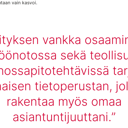
htaan vain kasvoi.
ityksen vankka osaami
öönotossa sekä teolli
nossapitotehtävissä tar
aisen tietoperustan, jol
rakentaa myös omaa
asiantuntijuuttani.