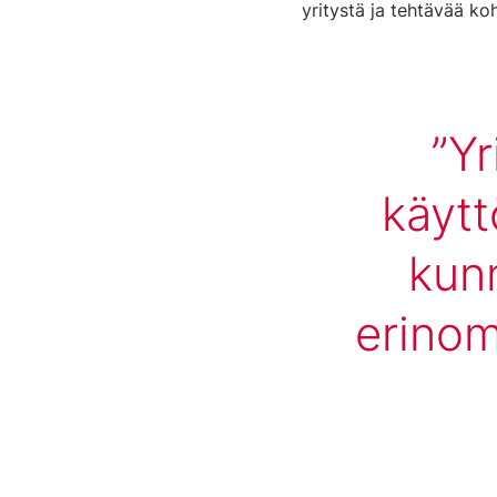
yritystä ja tehtävää ko
Yr
käytt
kun
erinom