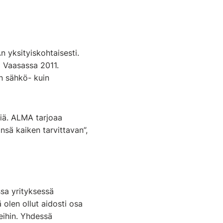
 yksityiskohtaisesti.
i Vaasassa 2011.
n sähkö- kuin
lmiä. ALMA tarjoaa
nsä kaiken tarvittavan”,
sa yrityksessä
 olen ollut aidosti osa
leihin. Yhdessä