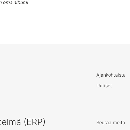
n oma albumi
Ajankohtaista
Uutiset
telmä (ERP)
Seuraa meitä