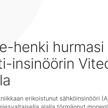
me-henki hurmasi
ti-insinöörin Vite
la
iikkaan erikoistunut sähköinsinööri 
iesvaltaisella alalla törmännyt monenl