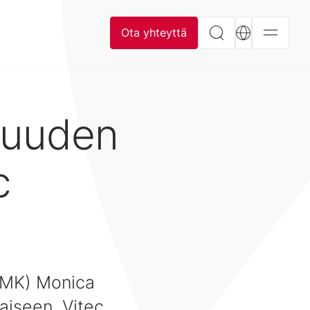
Ota yhteyttä
 uuden
c
(AMK) Monica
aiseen. Vitec