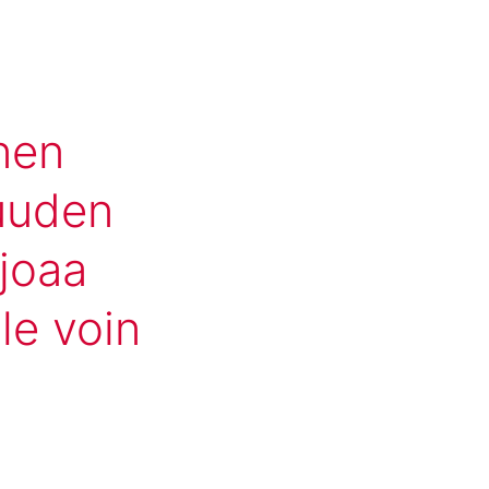
nen
suuden
joaa
le voin