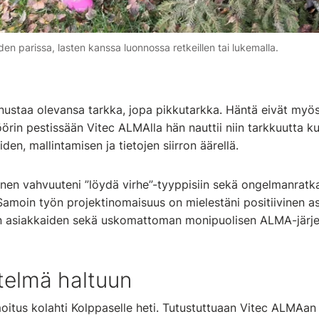
n parissa, lasten kanssa luonnossa retkeillen tai lukemalla.
ustaa olevansa tarkka, jopa pikkutarkka. Häntä eivät myöskä
örin pestissään Vitec ALMAlla hän nauttii niin tarkkuutta ku
iden, mallintamisen ja tietojen siirron äärellä.
inen vahvuuteni ”löydä virhe”-tyyppisiin sekä ongelmanratkai
Samoin työn projektinomaisuus on mielestäni positiivinen as
en asiakkaiden sekä uskomattoman monipuolisen ALMA-järj
telmä haltuun
moitus kolahti Kolppaselle heti. Tutustuttuaan Vitec ALMAa