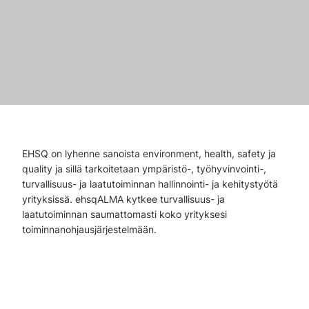
EHSQ on lyhenne sanoista environment, health, safety ja
quality ja sillä tarkoitetaan ympäristö-, työhyvinvointi-,
turvallisuus- ja laatutoiminnan hallinnointi- ja kehitystyötä
yrityksissä. ehsqALMA kytkee turvallisuus- ja
laatutoiminnan saumattomasti koko yrityksesi
toiminnanohjausjärjestelmään.