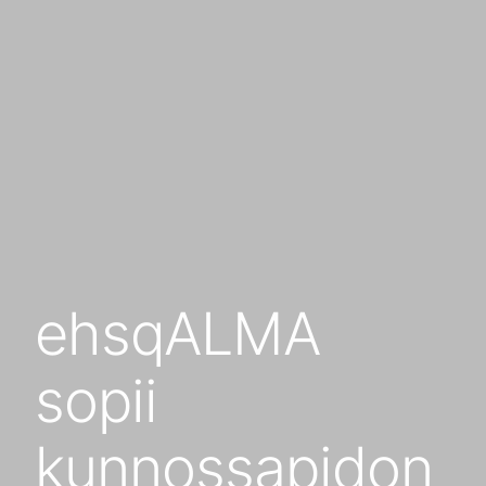
ehsqALMA
sopii
kunnossapidon