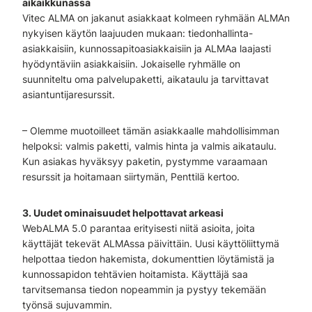
aikaikkunassa
Vitec ALMA on jakanut asiakkaat kolmeen ryhmään ALMAn
nykyisen käytön laajuuden mukaan: tiedonhallinta-
asiakkaisiin, kunnossapitoasiakkaisiin ja ALMAa laajasti
hyödyntäviin asiakkaisiin. Jokaiselle ryhmälle on
suunniteltu oma palvelupaketti, aikataulu ja tarvittavat
asiantuntijaresurssit.
– Olemme muotoilleet tämän asiakkaalle mahdollisimman
helpoksi: valmis paketti, valmis hinta ja valmis aikataulu.
Kun asiakas hyväksyy paketin, pystymme varaamaan
resurssit ja hoitamaan siirtymän, Penttilä kertoo.
3. Uudet ominaisuudet helpottavat arkeasi
WebALMA 5.0 parantaa erityisesti niitä asioita, joita
käyttäjät tekevät ALMAssa päivittäin. Uusi käyttöliittymä
helpottaa tiedon hakemista, dokumenttien löytämistä ja
kunnossapidon tehtävien hoitamista. Käyttäjä saa
tarvitsemansa tiedon nopeammin ja pystyy tekemään
työnsä sujuvammin.