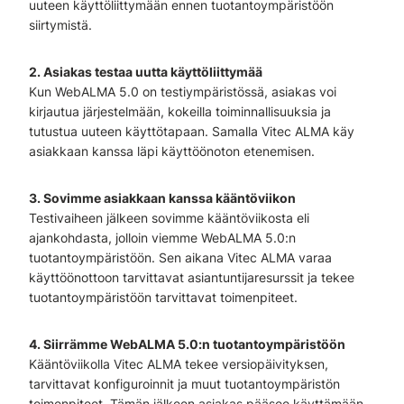
uuteen käyttöliittymään ennen tuotantoympäristöön
siirtymistä.
2. Asiakas testaa uutta käyttöliittymää
Kun WebALMA 5.0 on testiympäristössä, asiakas voi
kirjautua järjestelmään, kokeilla toiminnallisuuksia ja
tutustua uuteen käyttötapaan. Samalla Vitec ALMA käy
asiakkaan kanssa läpi käyttöönoton etenemisen.
3. Sovimme asiakkaan kanssa kääntöviikon
Testivaiheen jälkeen sovimme kääntöviikosta eli
ajankohdasta, jolloin viemme WebALMA 5.0:n
tuotantoympäristöön. Sen aikana Vitec ALMA varaa
käyttöönottoon tarvittavat asiantuntijaresurssit ja tekee
tuotantoympäristöön tarvittavat toimenpiteet.
4. Siirrämme WebALMA 5.0:n tuotantoympäristöön
Kääntöviikolla Vitec ALMA tekee versiopäivityksen,
tarvittavat konfiguroinnit ja muut tuotantoympäristön
toimenpiteet. Tämän jälkeen asiakas pääsee käyttämään