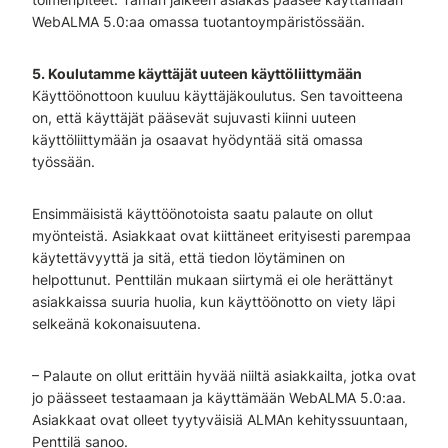
WebALMA 5.0:aa omassa tuotantoympäristössään.
5. Koulutamme käyttäjät uuteen käyttöliittymään
Käyttöönottoon kuuluu käyttäjäkoulutus. Sen tavoitteena
on, että käyttäjät pääsevät sujuvasti kiinni uuteen
käyttöliittymään ja osaavat hyödyntää sitä omassa
työssään.
Ensimmäisistä käyttöönotoista saatu palaute on ollut
myönteistä. Asiakkaat ovat kiittäneet erityisesti parempaa
käytettävyyttä ja sitä, että tiedon löytäminen on
helpottunut. Penttilän mukaan siirtymä ei ole herättänyt
asiakkaissa suuria huolia, kun käyttöönotto on viety läpi
selkeänä kokonaisuutena.
– Palaute on ollut erittäin hyvää niiltä asiakkailta, jotka ovat
jo päässeet testaamaan ja käyttämään WebALMA 5.0:aa.
Asiakkaat ovat olleet tyytyväisiä ALMAn kehityssuuntaan,
Penttilä sanoo.