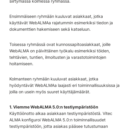
siirtymässä kolmessa ryhmässä.
Ensimmäiseen ryhmään kuuluvat asiakkaat, jotka
käyttävät WebALMAa rajatummin esimerkiksi tiedon ja
dokumenttien hakemiseen sekä katseluun.
Toisessa ryhmässä ovat kunnossapitoasiakkaat, joille
WebALMA on päivittäinen työkalu esimerkiksi töiden,
tehtävien, tuntien, ilmoitusten ja varastotoimintojen
hoitamiseen.
Kolmanteen ryhmään kuuluvat asiakkaat, jotka
hyödyntävät WebALMAa laajasti eri toiminnallisuuksissa ja
joilla on usein myös suuret käyttäjämäärät.
1. Viemme WebALMA 5.0:n testiympäristöön
Käyttöönotto alkaa asiakkaan testiympäristöstä. Vitec
ALMA konfiguroi WebALMA 5.0:n toiminnallisuudet
testiympäristöön, jotta asiakas pääsee tutustumaan