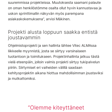
suuremmissa projekteissa. Muutoksesta saamani palaute
on oman henkilöstömme osalta ollut hyvin kannustavaa ja
uskon sprinttimallin näkyvän myös parempana
asiakaskokemuksena”, arvioi Mäkinen.
Projekti alusta loppuun saakka entistä
joustavammin
Ohjelmistoprojekti ja sen hallinta lähtee Vitec ALMAssa
liikkeelle myynnistä, josta se siirtyy varsinaiseen
tuotantoon ja toimitukseen. Projektinhallinta jatkuu tästä
vielä eteenpäin, jolloin valmis projekti siirtyy tukipalvelun
piiriin. Siirtymiset eri vaiheiden välillä saadaan
kehitysprojektin aikana hiottua mahdollisimman joustaviksi
ja mutkattomiksi.
Olemme kiteyttäneet