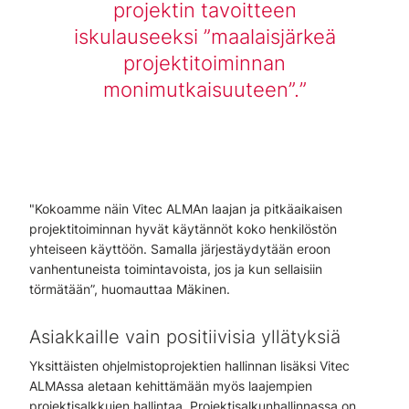
projektin tavoitteen
iskulauseeksi ”maalaisjärkeä
projektitoiminnan
monimutkaisuuteen”.
"Kokoamme näin Vitec ALMAn laajan ja pitkäaikaisen
projektitoiminnan hyvät käytännöt koko henkilöstön
yhteiseen käyttöön. Samalla järjestäydytään eroon
vanhentuneista toimintavoista, jos ja kun sellaisiin
törmätään”, huomauttaa Mäkinen.
Asiakkaille vain positiivisia yllätyksiä
Yksittäisten ohjelmistoprojektien hallinnan lisäksi Vitec
ALMAssa aletaan kehittämään myös laajempien
projektisalkkujen hallintaa. Projektisalkunhallinnassa on