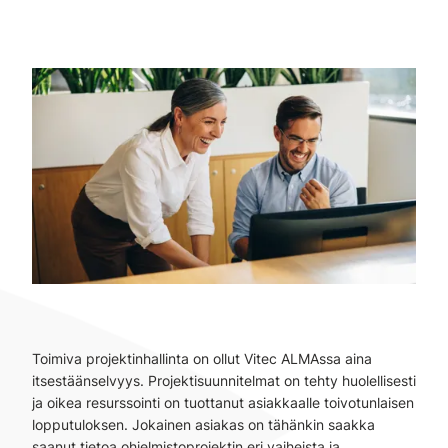
Toimiva projektinhallinta on ollut Vitec ALMAssa aina
itsestäänselvyys. Projektisuunnitelmat on tehty huolellisesti
ja oikea resurssointi on tuottanut asiakkaalle toivotunlaisen
lopputuloksen. Jokainen asiakas on tähänkin saakka
saanut tietoa ohjelmistoprojektin eri vaiheista ja