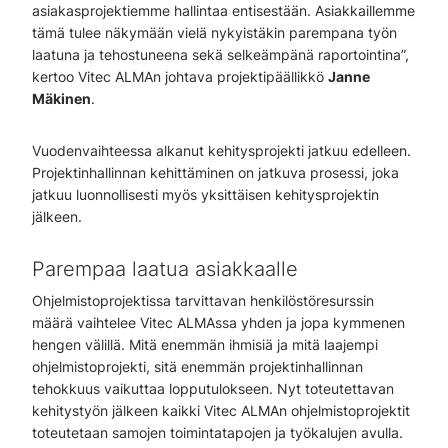
asiakasprojektiemme hallintaa entisestään. Asiakkaillemme
tämä tulee näkymään vielä nykyistäkin parempana työn
laatuna ja tehostuneena sekä selkeämpänä raportointina”,
kertoo Vitec ALMAn johtava projektipäällikkö
Janne
Mäkinen
.
Vuodenvaihteessa alkanut kehitysprojekti jatkuu edelleen.
Projektinhallinnan kehittäminen on jatkuva prosessi, joka
jatkuu luonnollisesti myös yksittäisen kehitysprojektin
jälkeen.
Parempaa laatua asiakkaalle
Ohjelmistoprojektissa tarvittavan henkilöstöresurssin
määrä vaihtelee Vitec ALMAssa yhden ja jopa kymmenen
hengen välillä. Mitä enemmän ihmisiä ja mitä laajempi
ohjelmistoprojekti, sitä enemmän projektinhallinnan
tehokkuus vaikuttaa lopputulokseen. Nyt toteutettavan
kehitystyön jälkeen kaikki Vitec ALMAn ohjelmistoprojektit
toteutetaan samojen toimintatapojen ja työkalujen avulla.