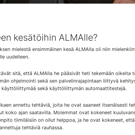
een kesätöihin ALMAlle?
sen mielestä ensimmäinen kesä ALMAlla oli niin mielenkiint
le uudelleen.
vät sitä, että ALMAlla he pääsivät heti tekemään oikeita 
ymän ohjelmointi sekä sen palvelinrajapintaan liittyvä kehit
käyttöliittymää sekä käyttöliittymän automaattitestejä.
kaen annettu tehtäviä, joita he ovat saaneet itsenäisesti t
ut koko ajan saatavilla. Molemmat ovat kokeneet kuuluvansa
npito tiimiläisiin on ollut helppoa, ja he ovat kokeneet, että
annettuja tehtäviä rauhassa.