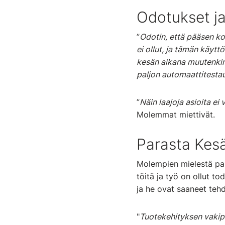
Odotukset j
”
Odotin, että pääsen k
ei ollut, ja tämän käytt
kesän aikana muutenkin 
paljon automaattitestau
”
Näin laajoja asioita ei
Molemmat miettivät.
Parasta Kes
Molempien mielestä para
töitä ja työ on ollut t
ja he ovat saaneet tehd
"
Tuotekehityksen vakipo