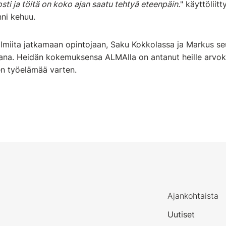
sti ja töitä on koko ajan saatu tehtyä eteenpäin.
" käyttöliit
ni kehuu.
lmiita jatkamaan opintojaan, Saku Kokkolassa ja Markus s
ana. Heidän kokemuksensa ALMAlla on antanut heille arvok
n työelämää varten.
Ajankohtaista
Uutiset