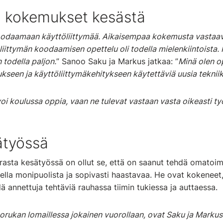
a kokemukset kesästä
oodaamaan käyttöliittymää. Aikaisempaa kokemusta vastaav
öliittymän koodaamisen opettelu oli todella mielenkiintoista.
todella paljon.
” Sanoo Saku ja Markus jatkaa: ”
Minä olen o
kseen ja käyttöliittymäkehitykseen käytettäviä uusia tekniik
 voi koulussa oppia, vaan ne tulevat vastaan vasta oikeasti t
ätyössä
sta kesätyössä on ollut se, että on saanut tehdä omatoimis
odella monipuolista ja sopivasti haastavaa. He ovat kokeneet,
ä annettuja tehtäviä rauhassa tiimin tukiessa ja auttaessa.
rukan lomaillessa jokainen vuorollaan, ovat Saku ja Markus 