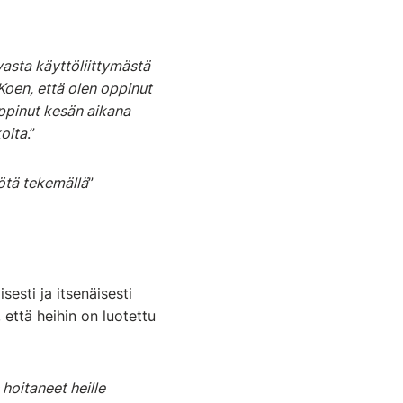
asta käyttöliittymästä
 Koen, että olen oppinut
ppinut kesän aikana
oita
.”
yötä tekemällä
”
esti ja itsenäisesti
 että heihin on luotettu
hoitaneet heille