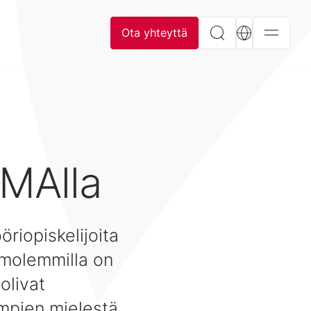
Ota yhteyttä
MAlla
öriopiskelijoita
 molemmilla on
olivat
mpien mielestä