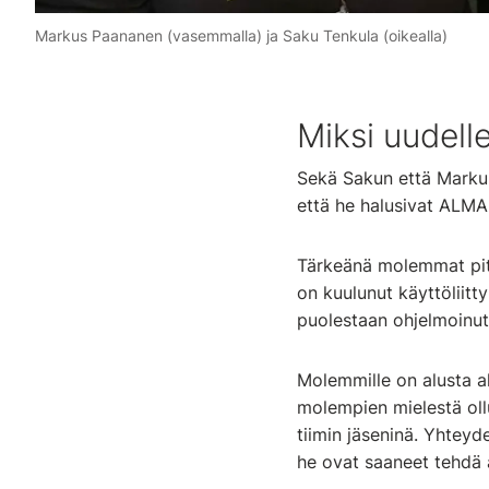
Markus Paananen (vasemmalla) ja Saku Tenkula (oikealla)
Miksi uudell
Sekä Sakun että Markuk
että he halusivat ALMAl
Tärkeänä molemmat pitä
on kuulunut käyttöliitt
puolestaan ohjelmoinut 
Molemmille on alusta al
molempien mielestä oll
tiimin jäseninä. Yhteyde
he ovat saaneet tehdä 