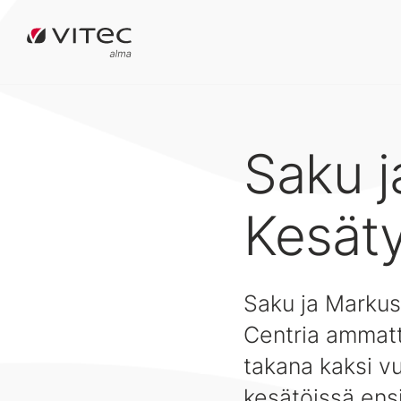
Saku j
Kesät
Saku ja Markus 
Centria ammatt
takana kaksi vu
kesätöissä ens