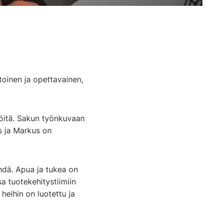
oinen ja opettavainen,
töitä. Sakun työnkuvaan
ys ja Markus on
ehdä. Apua ja tukea on
 tuotekehitystiimiin
 heihin on luotettu ja