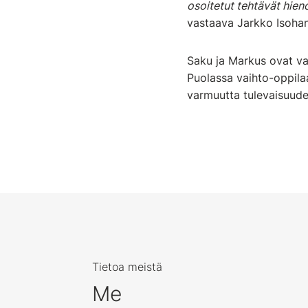
osoitetut tehtävät hieno
vastaava Jarkko Isohan
Saku ja Markus ovat va
Puolassa vaihto-oppila
varmuutta tulevaisuude
Tietoa meistä
Me