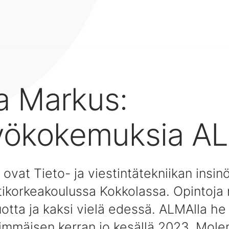
a Markus:
yökokemuksia AL
ovat Tieto- ja viestintätekniikan insinö
ikorkeakoulussa Kokkolassa. Opintoja
otta ja kaksi vielä edessä. ALMAlla he 
immäisen kerran jo kesällä 2023. Mole