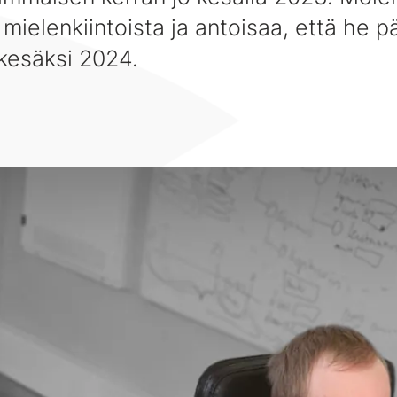
n mielenkiintoista ja antoisaa, että he 
kesäksi 2024.