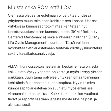
Muista sekä RCM että LCM
Olemassa olevaa järjestelmää voi päivittää yhdessä
yrityksen muun toiminnan kehittämisen kanssa. Useissa
yrityksissä kunnossapitotoimintaa kehitetään nyt
luotettavuuskeskeisen kunnossapidon (RCM / Reliablity
Centered Maintenance) sekä elinkaaren hallinnan (LCM /
Life Cycle Management) suuntaan. Tässä voidaan
hyödyntää tietojärjestelmään tehtäviä kriittisyysluokitteluja
sekä vikavaikutusanalyyseja.
ALMAn kunnossapitojärjestelmän keskeinen etu on, että
kaikki tieto löytyy yhdestä paikasta ja myös kertyy yhteen
paikkaan. Juuri tämä palvelee yrityksen omaa toiminnan
kehittämistä ja tehostaa kunnossapitoa. Hyvin toimiva
kunnossapitojärjestelmä on suuri etu myös erilaisissa
viranomaistarkastuksissa. Kaikki tarkastuksien vaatimat
tiedot ja raportit saadaan järjestelmästä ulos helposti ja
ajantasaisesti.