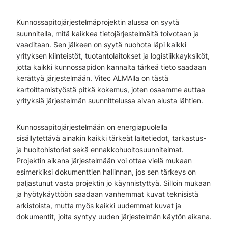
Kunnossapitojärjestelmäprojektin alussa on syytä
suunnitella, mitä kaikkea tietojärjestelmältä toivotaan ja
vaaditaan. Sen jälkeen on syytä nuohota läpi kaikki
yrityksen kiinteistöt, tuotantolaitokset ja logistiikkayksiköt,
jotta kaikki kunnossapidon kannalta tärkeä tieto saadaan
kerättyä järjestelmään. Vitec ALMAlla on tästä
kartoittamistyöstä pitkä kokemus, joten osaamme auttaa
yrityksiä järjestelmän suunnittelussa aivan alusta lähtien.
Kunnossapitojärjestelmään on energiapuolella
sisällytettävä ainakin kaikki tärkeät laitetiedot, tarkastus-
ja huoltohistoriat sekä ennakkohuoltosuunnitelmat.
Projektin aikana järjestelmään voi ottaa vielä mukaan
esimerkiksi dokumenttien hallinnan, jos sen tärkeys on
paljastunut vasta projektin jo käynnistyttyä. Silloin mukaan
ja hyötykäyttöön saadaan vanhemmat kuvat teknisistä
arkistoista, mutta myös kaikki uudemmat kuvat ja
dokumentit, joita syntyy uuden järjestelmän käytön aikana.