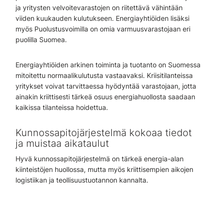
ja yritysten velvoitevarastojen on riitettävä vähintään
viiden kuukauden kulutukseen. Energiayhtiöiden lisäksi
myös Puolustusvoimilla on omia varmuusvarastojaan eri
puolilla Suomea.
Energiayhtiöiden arkinen toiminta ja tuotanto on Suomessa
mitoitettu normaalikulutusta vastaavaksi. Kriisitilanteissa
yritykset voivat tarvittaessa hyödyntää varastojaan, jotta
ainakin kriittisesti tärkeä osuus energiahuollosta saadaan
kaikissa tilanteissa hoidettua.
Kunnossapitojärjestelmä kokoaa tiedot
ja muistaa aikataulut
Hyvä kunnossapitojärjestelmä on tärkeä energia-alan
kiinteistöjen huollossa, mutta myös kriittisempien aikojen
logistiikan ja teollisuustuotannon kannalta.