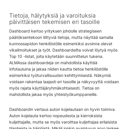
Tietoja, hälytyksiä ja varoituksia
päivittäisen tekemisen eri tasoille
Dashboard kertoo yrityksen johdolle strategiseen
päätöksentekoon liittyviä tietoja, mutta näyttää samalla
kunnossapidon henkilöstölle esimerkiksi avoinna olevat
vikailmoitukset ja työt. Dashboardeilta voivat löytyä myös
Top 10 -listat, joita käytetään suunnittelun tukena.
ALMAssa dashboardeja on mahdollista käyttää
infotauluina ja jakaa niiden kautta tietoa henkilöstölle
esimerkiksi työturvallisuuden kehittymisestä. Näkymiä
voidaan rakentaa laajasti eri tasoille ja näkyvyyttä voidaan
myös rajata käyttäjäryhmäkohtaisesti. Tietoa on
mahdollista jakaa myös yhteistyökumppaneille.
Dashboardin vertaus auton kojelautaan on hyvin toimiva.
Auton kojelauta kertoo nopeudesta ja kierroksista
kuljettajalle, mutta se myös varoittaa kuljettajaa erilaisista
tilanteista ja häiriöistä. Mikäli jonkin avainluvun arvo laskee