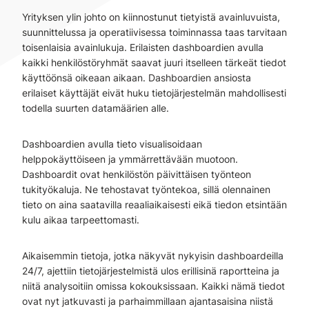
Yrityksen ylin johto on kiinnostunut tietyistä avainluvuista,
suunnittelussa ja operatiivisessa toiminnassa taas tarvitaan
toisenlaisia avainlukuja. Erilaisten dashboardien avulla
kaikki henkilöstöryhmät saavat juuri itselleen tärkeät tiedot
käyttöönsä oikeaan aikaan. Dashboardien ansiosta
erilaiset käyttäjät eivät huku tietojärjestelmän mahdollisesti
todella suurten datamäärien alle.
Dashboardien avulla tieto visualisoidaan
helppokäyttöiseen ja ymmärrettävään muotoon.
Dashboardit ovat henkilöstön päivittäisen työnteon
tukityökaluja. Ne tehostavat työntekoa, sillä olennainen
tieto on aina saatavilla reaaliaikaisesti eikä tiedon etsintään
kulu aikaa tarpeettomasti.
Aikaisemmin tietoja, jotka näkyvät nykyisin dashboardeilla
24/7, ajettiin tietojärjestelmistä ulos erillisinä raportteina ja
niitä analysoitiin omissa kokouksissaan. Kaikki nämä tiedot
ovat nyt jatkuvasti ja parhaimmillaan ajantasaisina niistä