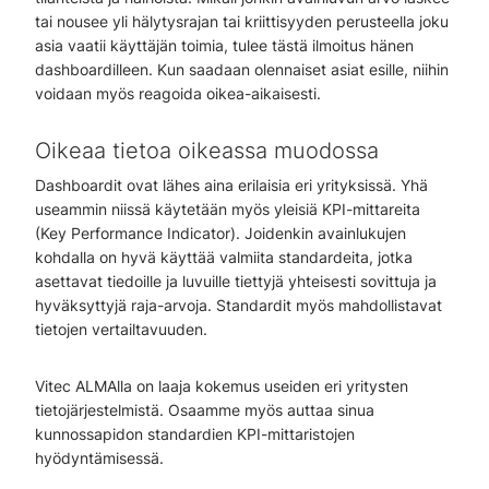
tai nousee yli hälytysrajan tai kriittisyyden perusteella joku
asia vaatii käyttäjän toimia, tulee tästä ilmoitus hänen
dashboardilleen. Kun saadaan olennaiset asiat esille, niihin
voidaan myös reagoida oikea-aikaisesti.
Oikeaa tietoa oikeassa muodossa
Dashboardit ovat lähes aina erilaisia eri yrityksissä. Yhä
useammin niissä käytetään myös yleisiä KPI-mittareita
(Key Performance Indicator). Joidenkin avainlukujen
kohdalla on hyvä käyttää valmiita standardeita, jotka
asettavat tiedoille ja luvuille tiettyjä yhteisesti sovittuja ja
hyväksyttyjä raja-arvoja. Standardit myös mahdollistavat
tietojen vertailtavuuden.
Vitec ALMAlla on laaja kokemus useiden eri yritysten
tietojärjestelmistä. Osaamme myös auttaa sinua
kunnossapidon standardien KPI-mittaristojen
hyödyntämisessä.